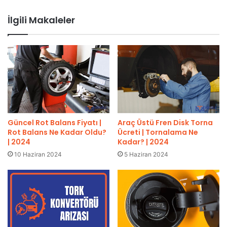
İlgili Makaleler
Güncel Rot Balans Fiyatı |
Araç Üstü Fren Disk Torna
Rot Balans Ne Kadar Oldu?
Ücreti | Tornalama Ne
| 2024
Kadar? | 2024
10 Haziran 2024
5 Haziran 2024