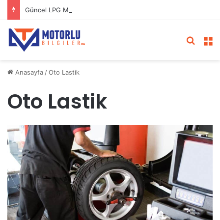
Güncel LPG Montaj Fiyatları | LPG Ne Kadara Takılır?
Arama 
M
Anasayfa
/
Oto Lastik
Oto Lastik