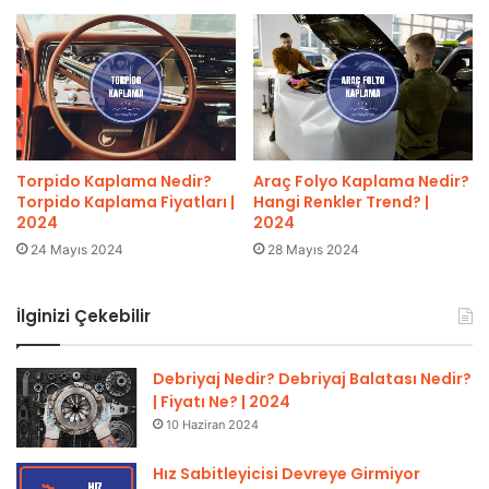
Torpido Kaplama Nedir?
Araç Folyo Kaplama Nedir?
Torpido Kaplama Fiyatları |
Hangi Renkler Trend? |
2024
2024
24 Mayıs 2024
28 Mayıs 2024
İlginizi Çekebilir
Debriyaj Nedir? Debriyaj Balatası Nedir?
| Fiyatı Ne? | 2024
10 Haziran 2024
Hız Sabitleyicisi Devreye Girmiyor