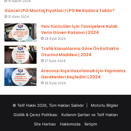
10 Kasım 2024
Güncel LPG Montaj Fiyatları | LPG Ne Kadara Takılır?
31 Ekim 2024
Yeni Sürücüler İçin Tavsiyelere Kulak
Verin Güven Kazanın | 2024
28 Eylül 2024
Trafik Kanunlarına Göre Ön Koltukta
Oturma Maddesi | 2024
27 Eylül 2024
Aracınızı Kışa Hazırlamak İçin Yapmanız
Gerekenleri Keşfedin! | 2024
26 Eylül 2024
© Telif Hakkı 2026, Tüm Hakları Saklıdır |
Motorlu Bilgiler
Gizlilik & Çerez Politikası
Kullanım Şartları ve Telif Hakları
Site Haritası
Hakkımızda
İletişim