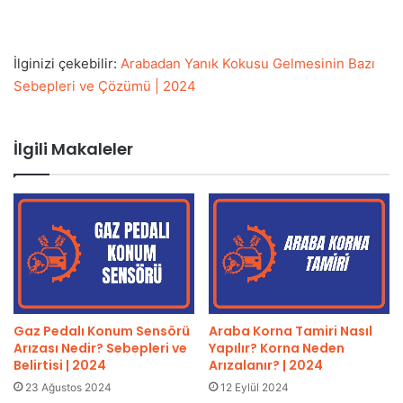
İlginizi çekebilir:
Arabadan Yanık Kokusu Gelmesinin Bazı
Sebepleri ve Çözümü | 2024
İlgili Makaleler
Gaz Pedalı Konum Sensörü
Araba Korna Tamiri Nasıl
Arızası Nedir? Sebepleri ve
Yapılır? Korna Neden
Belirtisi | 2024
Arızalanır? | 2024
23 Ağustos 2024
12 Eylül 2024