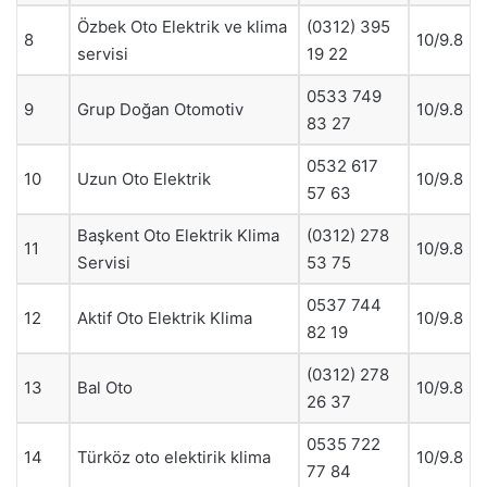
Özbek Oto Elektrik ve klima
(0312) 395
8
10/9.8
servisi
19 22
0533 749
9
Grup Doğan Otomotiv
10/9.8
83 27
0532 617
10
Uzun Oto Elektrik
10/9.8
57 63
Başkent Oto Elektrik Klima
(0312) 278
11
10/9.8
Servisi
53 75
0537 744
12
Aktif Oto Elektrik Klima
10/9.8
82 19
(0312) 278
13
Bal Oto
10/9.8
26 37
0535 722
14
Türköz oto elektirik klima
10/9.8
77 84