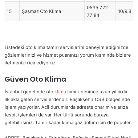
0535 722
15
Şaşmaz Oto Klima
10/9.8
77 84
Listedeki oto klima tamiri servislerini deneyimlediğinizde
gözlemlerinizi ve hizmet puanınızı yorum kısmında bizlere
iletmenizi rica ediyoruz.
Güven Oto Klima
İstanbul genelinde oto
klima
tamiri denince uzun yıllardır
ilk akla gelen servislerdendir. Başakşehir OSB bölgesinde
işlem yapıyorlar. Acil durumlarda adreste onarım ve arıza
tespit işlemleri de var. Her türlü sorunda buraya
gelebilirsiniz. Tamir kadar klima gaz dolum için de popüler.
ADRES: Başakşehir, Güngören-Bağcılar Sanayi Sitesi No:4