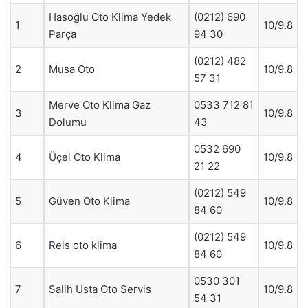
Hasoğlu Oto Klima Yedek
(0212) 690
1
10/9.8
Parça
94 30
(0212) 482
2
Musa Oto
10/9.8
57 31
Merve Oto Klima Gaz
0533 712 81
3
10/9.8
Dolumu
43
0532 690
4
Üçel Oto Klima
10/9.8
21 22
(0212) 549
5
Güven Oto Klima
10/9.8
84 60
(0212) 549
6
Reis oto klima
10/9.8
84 60
0530 301
7
Salih Usta Oto Servis
10/9.8
54 31