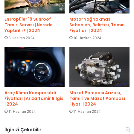
En Popüler 19 Sunroof
Motor Yağ Yakması
Tamiri Servisi | Nerede
Sebepleri, Belirtisi, Tamir
Yaptırılır? | 2024
Fiyatları | 2024
3 Haziran 2024
10 Haziran 2024
Araç Klima Kompresörü
Mazot Pompası Arızası,
Fiyatları | Arıza Tamir Bilgisi
Tamiri ve Mazot Pompası
| 2024
Fiyatı | 2024
11 Haziran 2024
11 Haziran 2024
İlginizi Çekebilir