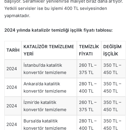
başlıyor. Seramikler yenilenirse maliyet biraz daha artıyor.
Yetkili servisler ise bu işlemi 400 TL seviyesinden
yapmaktadır.
2024 yılında katalizör temizliği işçilik fiyatı tablosu:
KATALİZÖR TEMİZLEME
TEMİZLİK
DEĞİŞİM
TARİH
YERİ
FİYATI
İŞÇİLİK
İstanbul’da katalitik
260 TL –
350 TL –
2024
konvertör temizleme
375 TL
450 TL
Ankara’da katalitik
280 TL –
350 TL –
2024
konvertör temizleme
400 TL
450 TL
İzmir’de katalitik
260 TL –
350 TL –
2024
konvertör temizleme
375 TL
450 TL
Bursa’da katalitik
280 TL –
350 TL –
2024
konvertör temizleme
400 TL
450 TL