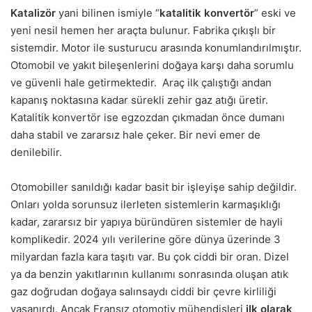
Katalizör
yani bilinen ismiyle “
katalitik konvertör
” eski ve
yeni nesil hemen her araçta bulunur. Fabrika çıkışlı bir
sistemdir. Motor ile susturucu arasında konumlandırılmıştır.
Otomobil ve yakıt bileşenlerini doğaya karşı daha sorumlu
ve güvenli hale getirmektedir. Araç ilk çalıştığı andan
kapanış noktasına kadar sürekli zehir gaz atığı üretir.
Katalitik konvertör ise egzozdan çıkmadan önce dumanı
daha stabil ve zararsız hale çeker. Bir nevi emer de
denilebilir.
Otomobiller sanıldığı kadar basit bir işleyişe sahip değildir.
Onları yolda sorunsuz ilerleten sistemlerin karmaşıklığı
kadar, zararsız bir yapıya büründüren sistemler de hayli
komplikedir. 2024 yılı verilerine göre dünya üzerinde 3
milyardan fazla kara taşıtı var. Bu çok ciddi bir oran. Dizel
ya da benzin yakıtlarının kullanımı sonrasında oluşan atık
gaz doğrudan doğaya salınsaydı ciddi bir çevre kirliliği
yaşanırdı. Ancak Fransız otomotiv mühendisleri
ilk olarak