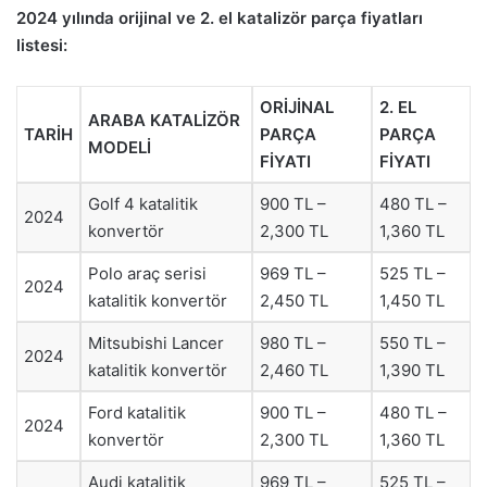
2024 yılında orijinal ve 2. el katalizör parça fiyatları
listesi:
ORİJİNAL
2. EL
ARABA KATALİZÖR
TARİH
PARÇA
PARÇA
MODELİ
FİYATI
FİYATI
Golf 4 katalitik
900 TL –
480 TL –
2024
konvertör
2,300 TL
1,360 TL
Polo araç serisi
969 TL –
525 TL –
2024
katalitik konvertör
2,450 TL
1,450 TL
Mitsubishi Lancer
980 TL –
550 TL –
2024
katalitik konvertör
2,460 TL
1,390 TL
Ford katalitik
900 TL –
480 TL –
2024
konvertör
2,300 TL
1,360 TL
Audi katalitik
969 TL –
525 TL –