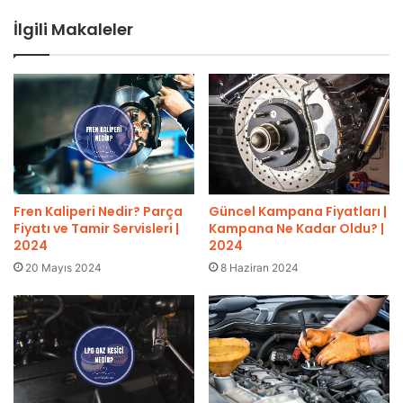
İlgili Makaleler
Güncel Kampana Fiyatları |
Fren Kaliperi Nedir? Parça
Kampana Ne Kadar Oldu? |
Fiyatı ve Tamir Servisleri |
2024
2024
8 Haziran 2024
20 Mayıs 2024