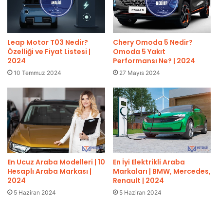
Leap Motor T03 Nedir?
Chery Omoda 5 Nedir?
Özelliği ve Fiyat Listesi |
Omoda 5 Yakıt
2024
Performansı Ne? | 2024
10 Temmuz 2024
27 Mayıs 2024
En Ucuz Araba Modelleri | 10
En İyi Elektrikli Araba
Hesaplı Araba Markası |
Markaları | BMW, Mercedes,
2024
Renault | 2024
5 Haziran 2024
5 Haziran 2024