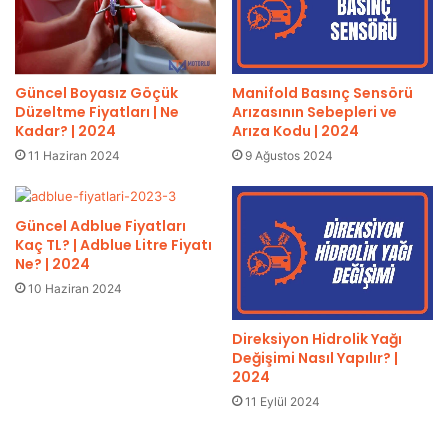
Güncel Boyasız Göçük
Manifold Basınç Sensörü
Düzeltme Fiyatları | Ne
Arızasının Sebepleri ve
Kadar? | 2024
Arıza Kodu | 2024
11 Haziran 2024
9 Ağustos 2024
Güncel Adblue Fiyatları
Kaç TL? | Adblue Litre Fiyatı
Ne? | 2024
10 Haziran 2024
Direksiyon Hidrolik Yağı
Değişimi Nasıl Yapılır? |
2024
11 Eylül 2024