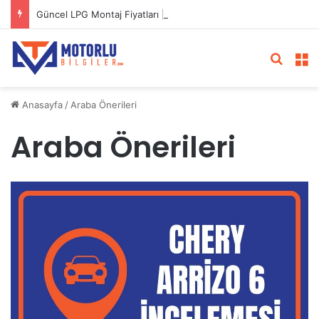
Güncel LPG Montaj Fiyatları | LPG Ne Kadara Takılır?
Arama 
M
Anasayfa
/
Araba Önerileri
Araba Önerileri