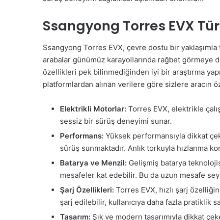
Ssangyong Torres EVX Türki
Ssangyong Torres EVX, çevre dostu bir yaklaşımla ta
arabalar günümüz karayollarında rağbet görmeye deva
özellikleri pek bilinmediğinden iyi bir araştırma yap
platformlardan alınan verilere göre sizlere aracın öze
Elektrikli Motorlar:
Torres EVX, elektrikle çalı
sessiz bir sürüş deneyimi sunar.
Performans:
Yüksek performansıyla dikkat çeke
sürüş sunmaktadır. Anlık torkuyla hızlanma ko
Batarya ve Menzil:
Gelişmiş batarya teknoloji
mesafeler kat edebilir. Bu da uzun mesafe seyah
Şarj Özellikleri:
Torres EVX, hızlı şarj özelliğin
şarj edilebilir, kullanıcıya daha fazla pratiklik s
Tasarım:
Şık ve modern tasarımıyla dikkat çek