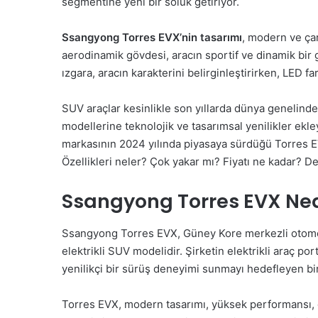
segmentine yeni bir soluk getiriyor.
Ssangyong Torres EVX’nin tasarımı
, modern ve çar
aerodinamik gövdesi, aracın sportif ve dinamik bir
ızgara, aracın karakterini belirginleştirirken, LED 
SUV araçlar kesinlikle son yıllarda dünya genelinde
modellerine teknolojik ve tasarımsal yenilikler ek
markasının 2024 yılında piyasaya sürdüğü Torres E
Özellikleri neler? Çok yakar mı? Fiyatı ne kadar? D
Ssangyong Torres EVX Ned
Ssangyong Torres EVX, Güney Kore merkezli otomoti
elektrikli SUV modelidir. Şirketin elektrikli araç p
yenilikçi bir sürüş deneyimi sunmayı hedefleyen bir
Torres EVX, modern tasarımı, yüksek performansı, gen