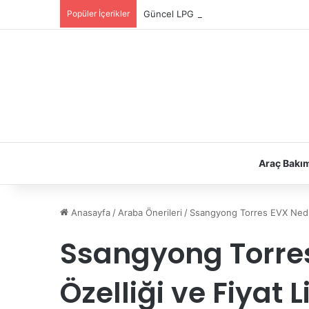
Popüler İçerikler
Güncel LPG Montaj Fiyatları | LPG Ne K
Araç Bakı
Anasayfa
/
Araba Önerileri
/
Ssangyong Torres EVX Nedir?
Ssangyong Torres
Özelliği ve Fiyat L