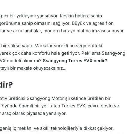
pıcı bir yaklaşımı yansıtıyor. Keskin hatlara sahip
 görünüme sahip olmasını sağlıyor. Büyük ve agresif ön
farlar ve arka lambalar, modern bir aydınlatma imzası sunuyor.
 bir sükse yaptı. Markalar sürekli bu segmentteki
leyerek çok daha konforlu hale getiriyor. Peki ama Ssangyong
VX modeli alınır mı?
Ssangyong Torres EVX nedir?
etaylı bir makale okuyacaksınız…
ir?
v üreticisi Ssangyong Motor şirketince üretilen bir
ortföyünde önemli bir yer tutan Torres EVX, çevre dostu ve
 araç olarak piyasada yer alıyor.
iş iç mekânı ve akıllı teknolojileriyle dikkat çekiyor.