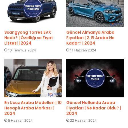
Güncel Almanya Araba
Ssangyong Torres EVX
Fiyatları | 2. El Araba Ne
Nedir? | Özelliği ve Fiyat
Kadar? | 2024
Listesi | 2024
11 Haziran 2024
10 Temmuz 2024
En Ucuz Araba Modelleri | 10
Güncel Hollanda Araba
Hesaplı Araba Markası |
Fiyatları | Ne Kadar Oldu? |
2024
2024
5 Haziran 2024
22 Haziran 2024