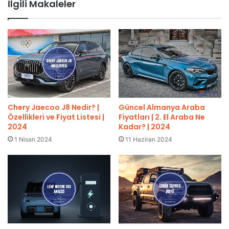
İlgili Makaleler
Güncel Almanya Araba
Chery Jaecoo J8 Nedir? |
Fiyatları | 2. El Araba Ne
Özellikleri ve Fiyat Listesi |
Kadar? | 2024
2024
11 Haziran 2024
1 Nisan 2024