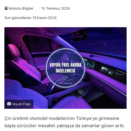
Motorlu Bilgiler
10 Temmuz 2024
Son güncelleme: 19 Kasım 2024
Voyah Free
Çin üretimli otomobil modellerinin Türkiye’ye girmesine
başta sürücüler mesafeli yaklaşsa da zamanlar güven arttı.