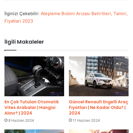
İlginizi Çekebilir:
Ateşleme Bobini Arızası Belirtileri, Tamiri,
Fiyatları 2023
İlgili Makaleler
En Çok Tutulan Otomatik
Güncel Renault Engelli Araç
Vites Arabalar | Hangisi
Fiyatları | Ne Kadar Oldu? |
Alınır? | 2024
2024
8 Haziran 2024
11 Haziran 2024