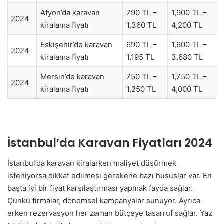
Afyon’da karavan
790 TL –
1,900 TL –
2024
kiralama fiyatı
1,360 TL
4,200 TL
Eskişehir’de karavan
690 TL –
1,600 TL –
2024
kiralama fiyatı
1,195 TL
3,680 TL
Mersin’de karavan
750 TL –
1,750 TL –
2024
kiralama fiyatı
1,250 TL
4,000 TL
İstanbul’da Karavan Fiyatları 2024
İstanbul’da karavan kiralarken maliyet düşürmek
isteniyorsa dikkat edilmesi gerekene bazı hususlar var. En
başta iyi bir fiyat karşılaştırması yapmak fayda sağlar.
Çünkü firmalar, dönemsel kampanyalar sunuyor. Ayrıca
erken rezervasyon her zaman bütçeye tasarruf sağlar. Yaz