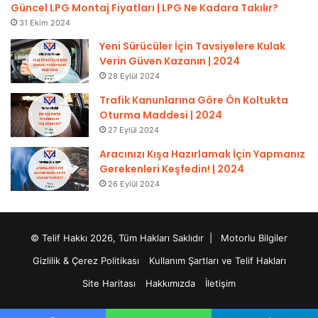
Güncel LPG Montaj Fiyatları | LPG Ne Kadara Takılır?
31 Ekim 2024
Yeni Sürücüler İçin Tavsiyelere Kulak
Verin Güven Kazanın | 2024
28 Eylül 2024
Trafik Kanunlarına Göre Ön Koltukta
Oturma Maddesi | 2024
27 Eylül 2024
Aracınızı Kışa Hazırlamak İçin Yapmanız
Gerekenleri Keşfedin! | 2024
26 Eylül 2024
© Telif Hakkı 2026, Tüm Hakları Saklıdır |
Motorlu Bilgiler
Gizlilik & Çerez Politikası
Kullanım Şartları ve Telif Hakları
Site Haritası
Hakkımızda
İletişim