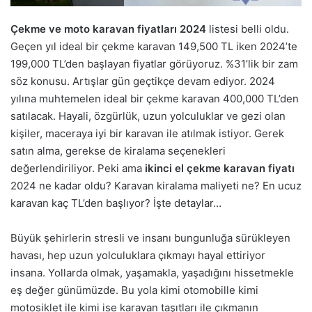
Çekme ve moto karavan fiyatları 2024
listesi belli oldu.
Geçen yıl ideal bir çekme karavan 149,500 TL iken 2024’te
199,000 TL’den başlayan fiyatlar görüyoruz. %31’lik bir zam
söz konusu. Artışlar gün geçtikçe devam ediyor. 2024
yılına muhtemelen ideal bir çekme karavan 400,000 TL’den
satılacak. Hayali, özgürlük, uzun yolculuklar ve gezi olan
kişiler, maceraya iyi bir karavan ile atılmak istiyor. Gerek
satın alma, gerekse de kiralama seçenekleri
değerlendiriliyor. Peki ama
ikinci el çekme karavan fiyatı
2024 ne kadar oldu? Karavan kiralama maliyeti ne? En ucuz
karavan kaç TL’den başlıyor? İşte detaylar…
Büyük şehirlerin stresli ve insanı bungunluğa sürükleyen
havası, hep uzun yolculuklara çıkmayı hayal ettiriyor
insana. Yollarda olmak, yaşamakla, yaşadığını hissetmekle
eş değer günümüzde. Bu yola kimi otomobille kimi
motosiklet ile kimi ise karavan taşıtları ile çıkmanın