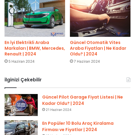
En İyi Elektrikli Araba
Güncel Otomatik Vites
Markaları | BMW, Mercedes,
Araba Fiyatları | Ne Kadar
Renault | 2024
Oldu? | 2024
5 Haziran 2024
7 Haziran 2024
İlginizi Çekebilir
Güncel Pilot Garage Fiyat Listesi | Ne
Kadar Oldu? | 2024
21 Haziran 2024
En Popüler 10 Bolu Araç Kiralama
Firması ve Fiyatlar | 2024