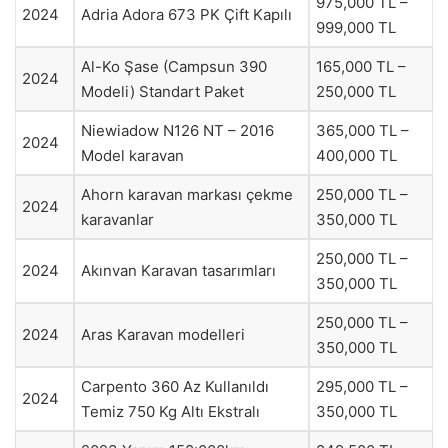
975,000 TL –
2024
Adria Adora 673 PK Çift Kapılı
999,000 TL
Al-Ko Şase (Campsun 390
165,000 TL –
2024
Modeli) Standart Paket
250,000 TL
Niewiadow N126 NT – 2016
365,000 TL –
2024
Model karavan
400,000 TL
Ahorn karavan markası çekme
250,000 TL –
2024
karavanlar
350,000 TL
250,000 TL –
2024
Akınvan Karavan tasarımları
350,000 TL
250,000 TL –
2024
Aras Karavan modelleri
350,000 TL
Carpento 360 Az Kullanıldı
295,000 TL –
2024
Temiz 750 Kg Altı Ekstralı
350,000 TL