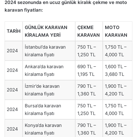
2024 sezonunda en ucuz günlük kiralık çekme ve moto
karavan fiyatları:
GÜNLÜK KARAVAN
ÇEKME
MOTO
TARİH
KİRALAMA YERİ
KARAVAN
KARAVAN
İstanbul’da karavan
750 TL –
1,750 TL –
2024
kiralama fiyatı
1,250 TL
4,000 TL
Ankara’da karavan
690 TL –
1,600 TL –
2024
kiralama fiyatı
1,195 TL
3,680 TL
İzmir’de karavan
790 TL –
1,900 TL –
2024
kiralama fiyatı
1,360 TL
4,200 TL
Bursa’da karavan
750 TL –
1,750 TL –
2024
kiralama fiyatı
1,250 TL
4,000 TL
Konya’da karavan
790 TL –
1,900 TL –
2024
kiralama fiyatı
1,360 TL
4,200 TL