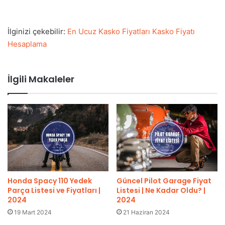
İlginizi çekebilir:
En Ucuz Kasko Fiyatları Kasko Fiyatı
Hesaplama
İlgili Makaleler
Güncel Pilot Garage Fiyat
Honda Spacy 110 Yedek
Listesi | Ne Kadar Oldu? |
Parça Listesi ve Fiyatları |
2024
2024
21 Haziran 2024
19 Mart 2024