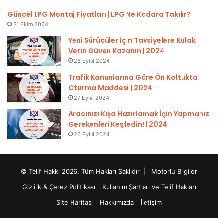
Güncel LPG Montaj Fiyatları | LPG Ne Kadara Takılır?
31 Ekim 2024
Yeni Sürücüler İçin Tavsiyelere Kulak
Verin Güven Kazanın | 2024
28 Eylül 2024
Trafik Kanunlarına Göre Ön Koltukta
Oturma Maddesi | 2024
27 Eylül 2024
Aracınızı Kışa Hazırlamak İçin Yapmanız
Gerekenleri Keşfedin! | 2024
26 Eylül 2024
© Telif Hakkı 2026, Tüm Hakları Saklıdır |
Motorlu Bilgiler
Gizlilik & Çerez Politikası
Kullanım Şartları ve Telif Hakları
Site Haritası
Hakkımızda
İletişim