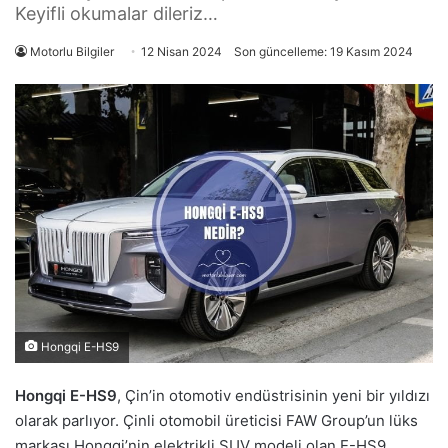
Keyifli okumalar dileriz…
Motorlu Bilgiler
12 Nisan 2024
Son güncelleme: 19 Kasım 2024
Hongqi E-HS9
Hongqi E-HS9
, Çin’in otomotiv endüstrisinin yeni bir yıldızı
olarak parlıyor. Çinli otomobil üreticisi FAW Group’un lüks
markası Hongqi’nin elektrikli SUV modeli olan E-HS9,