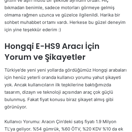
gittim ve aşırı mutlu bir şekilde ayrıldım ordan. Hiç
bıkmadan benimle, sadece motorları görmeye gelmiş
olmama rağmen uzunca ve güzelce ilgilenildi. Harika bir
sohbet muhabbet ortamı vardı. Herkese bu güzel deneyim
için yine teşekkür ederim :)
Hongqi E-HS9 Aracı İçin
Yorum ve Şikayetler
Türkiye’de yeni yeni yollarda gördüğümüz Hongqi arabaları
için henüz yeterli oranda kullanıcı yorumu yahut şikayeti
yok. Ancak kullanıcıların ilk tepkilerine baktığımızda
tasarım, dizayn ve teknoloji açısından araç çok güçlü
bulunmuş. Fakat fiyat konusu biraz şikayet almış gibi
görünüyor.
Kullanıcı Yorumu: Aracın Çin’deki satış fiyatı 1.9 Milyon
TL’ya geliyor. %54 gümrük, %60 ÖTV, %20 KDV %10 da ek