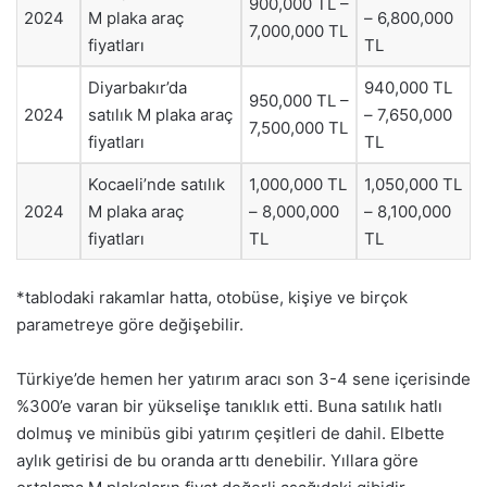
900,000 TL –
2024
M plaka araç
– 6,800,000
7,000,000 TL
fiyatları
TL
Diyarbakır’da
940,000 TL
950,000 TL –
2024
satılık M plaka araç
– 7,650,000
7,500,000 TL
fiyatları
TL
Kocaeli’nde satılık
1,000,000 TL
1,050,000 TL
2024
M plaka araç
– 8,000,000
– 8,100,000
fiyatları
TL
TL
*tablodaki rakamlar hatta, otobüse, kişiye ve birçok
parametreye göre değişebilir.
Türkiye’de hemen her yatırım aracı son 3-4 sene içerisinde
%300’e varan bir yükselişe tanıklık etti. Buna satılık hatlı
dolmuş ve minibüs gibi yatırım çeşitleri de dahil. Elbette
aylık getirisi de bu oranda arttı denebilir. Yıllara göre