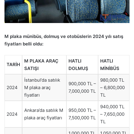
M plaka münibüs, dolmuş ve otobüslerin 2024 yılı satış
fiyatları belli oldu:
M PLAKA ARAÇ
HATLI
HATLI
TARİH
SATIŞI
DOLMUŞ
MİNİBÜS
İstanbul’da satılık
980,000 TL
900,000 TL –
2024
M plaka araç
– 6,800,000
7,000,000 TL
fiyatları
TL
940,000 TL
Ankara’da satılık M
950,000 TL –
2024
– 7,650,000
plaka araç fiyatları
7,500,000 TL
TL
1,000,000 TL
1,050,000 TL