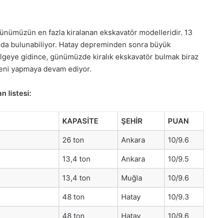
ünümüzün en fazla kiralanan ekskavatör modelleridir. 13
iloda bulunabiliyor. Hatay depreminden sonra büyük
bölgeye gidince, günümüzde kiralık ekskavatör bulmak biraz
eleni yapmaya devam ediyor.
n listesi:
KAPASİTE
ŞEHİR
PUAN
26 ton
Ankara
10/9.6
13,4 ton
Ankara
10/9.5
13,4 ton
Muğla
10/9.6
48 ton
Hatay
10/9.3
48 ton
Hatay
10/9.6