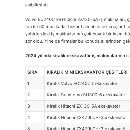
alabilirsiniz.
Volvo EC240C ve Hitachi ZX130-5A iş makinaları, g
ton ile 50 tona kadar hizmet alınabilecek araçlar f
şehirlerdeki iş makinalarının çok büyük bir kısmı 
zor oldu. Yine de firmalar bu konuda ellerinden g
2024 yılında kiralık ekskavatör iş makinalarının ila
SIRA
KİRALIK MİNİ EKSKAVATÖR ÇEŞİTLERİ
1
Kiralık Volvo EC240C L ekskavatör
2
Kiralık Sumitomo SH300-6 ekskavatör
3
Kiralık Hitachi ZX130-5A ekskavatör
4
Kiralık Hitachi ZX470LCH-3 ekskavatör
5
Kiralık Hitachi ZX470LCH-3 ekskavatör