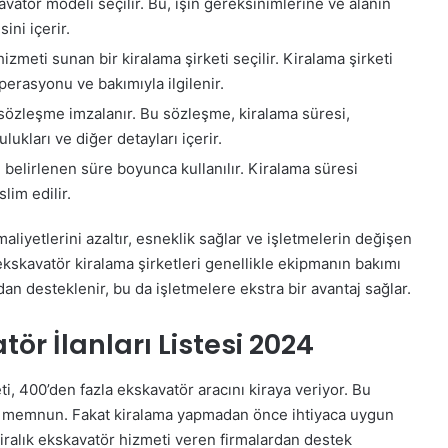
vatör modeli seçilir. Bu, işin gereksinimlerine ve alanın
ini içerir.
zmeti sunan bir kiralama şirketi seçilir. Kiralama şirketi
perasyonu ve bakımıyla ilgilenir.
 sözleşme imzalanır. Bu sözleşme, kiralama süresi,
ukları ve diğer detayları içerir.
 belirlenen süre boyunca kullanılır. Kiralama süresi
lim edilir.
liyetlerini azaltır, esneklik sağlar ve işletmelerin değişen
a, ekskavatör kiralama şirketleri genellikle ekipmanın bakımı
n desteklenir, bu da işletmelere ekstra bir avantaj sağlar.
ör İlanları Listesi 2024
ti, 400’den fazla ekskavatör aracını kiraya veriyor. Bu
li memnun. Fakat kiralama yapmadan önce ihtiyaca uygun
kiralık ekskavatör hizmeti veren firmalardan destek