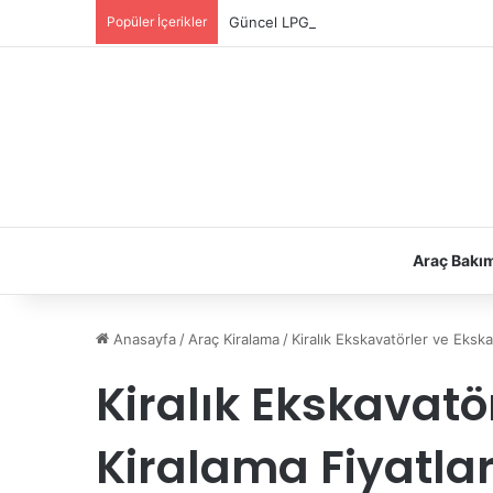
Popüler İçerikler
Güncel LPG Montaj Fiyatları | LPG Ne K
Araç Bakı
Anasayfa
/
Araç Kiralama
/
Kiralık Ekskavatörler ve Ekska
Kiralık Ekskavatö
Kiralama Fiyatlar