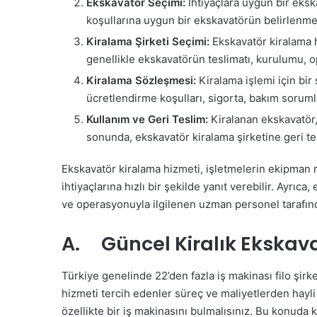
Ekskavatör Seçimi:
İhtiyaçlara uygun bir ekska
koşullarına uygun bir ekskavatörün belirlenmes
Kiralama Şirketi Seçimi:
Ekskavatör kiralama hi
genellikle ekskavatörün teslimatı, kurulumu, o
Kiralama Sözleşmesi:
Kiralama işlemi için bir
ücretlendirme koşulları, sigorta, bakım sorumlul
Kullanım ve Geri Teslim:
Kiralanan ekskavatör,
sonunda, ekskavatör kiralama şirketine geri tes
Ekskavatör kiralama hizmeti, işletmelerin ekipman ma
ihtiyaçlarına hızlı bir şekilde yanıt verebilir. Ayrıc
ve operasyonuyla ilgilenen uzman personel tarafında
A. Güncel Kiralık Ekskavat
Türkiye genelinde 22’den fazla iş makinası filo şirke
hizmeti tercih edenler süreç ve maliyetlerden hay
özellikte bir iş makinasını bulmalısınız. Bu konuda 