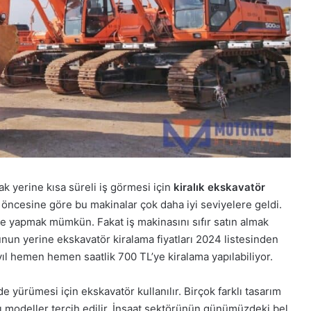
k yerine kısa süreli iş görmesi için
kiralık ekskavatör
l öncesine göre bu makinalar çok daha iyi seviyelere geldi.
ile yapmak mümkün. Fakat iş makinasını sıfır satın almak
Bunun yerine ekskavatör kiralama fiyatları 2024 listesinden
yıl hemen hemen saatlik 700 TL’ye kiralama yapılabiliyor.
de yürümesi için ekskavatör kullanılır. Birçok farklı tasarım
 modeller tercih edilir. İnşaat sektörünün günümüzdeki bel