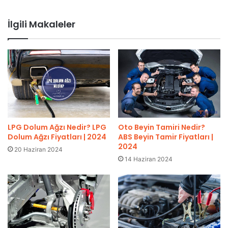
İlgili Makaleler
LPG Dolum Ağzı Nedir? LPG
Oto Beyin Tamiri Nedir?
Dolum Ağzı Fiyatları | 2024
ABS Beyin Tamir Fiyatları |
2024
20 Haziran 2024
14 Haziran 2024