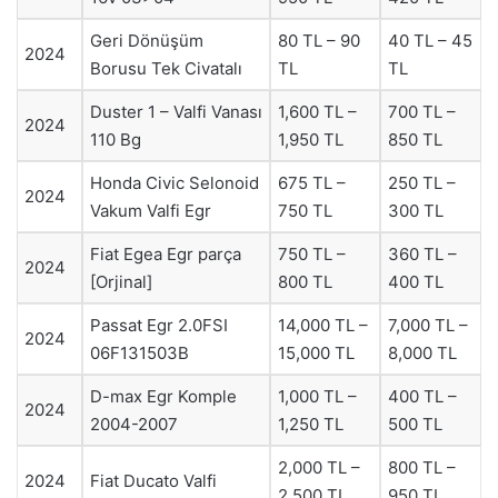
Geri Dönüşüm
80 TL – 90
40 TL – 45
2024
Borusu Tek Civatalı
TL
TL
Duster 1 – Valfi Vanası
1,600 TL –
700 TL –
2024
110 Bg
1,950 TL
850 TL
Honda Civic Selonoid
675 TL –
250 TL –
2024
Vakum Valfi Egr
750 TL
300 TL
Fiat Egea Egr parça
750 TL –
360 TL –
2024
[Orjinal]
800 TL
400 TL
Passat Egr 2.0FSI
14,000 TL –
7,000 TL –
2024
06F131503B
15,000 TL
8,000 TL
D-max Egr Komple
1,000 TL –
400 TL –
2024
2004-2007
1,250 TL
500 TL
2,000 TL –
800 TL –
2024
Fiat Ducato Valfi
2,500 TL
950 TL