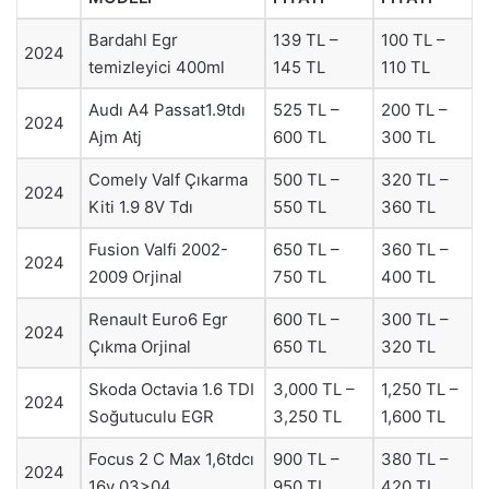
Bardahl Egr
139 TL –
100 TL –
2024
temizleyici 400ml
145 TL
110 TL
Audı A4 Passat1.9tdı
525 TL –
200 TL –
2024
Ajm Atj
600 TL
300 TL
Comely Valf Çıkarma
500 TL –
320 TL –
2024
Kiti 1.9 8V Tdı
550 TL
360 TL
Fusion Valfi 2002-
650 TL –
360 TL –
2024
2009 Orjinal
750 TL
400 TL
Renault Euro6 Egr
600 TL –
300 TL –
2024
Çıkma Orjinal
650 TL
320 TL
Skoda Octavia 1.6 TDI
3,000 TL –
1,250 TL –
2024
Soğutuculu EGR
3,250 TL
1,600 TL
Focus 2 C Max 1,6tdcı
900 TL –
380 TL –
2024
16v 03>04
950 TL
420 TL