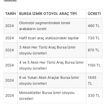
tablosu:
TARİH
BURSA İZMİR OTOYOL ARAÇ TİPİ
ÜCRETİ
Otomobil segmentindeki binek
2024
460 TL
arabaların ücreti
2024
Hafif ticari araç statüsündeki taşıtlar
730 TL
3 Akslı Her Türlü Araç Bursa İzmir
2024
870 TL
otoyolu ücretleri
4 ve 5 Akslı Her Türlü Araç Bursa İzmir
2024
1150 TL
otoyolu ücretleri
6 ve Yukarı Akslı Araçlar Bursa İzmir
1445
2024
otoyolu ücretleri
TL
Motosikletler Bursa İzmir otoyolu
2024
330 TL
ücretleri