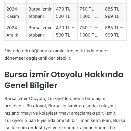
2024
Bursa İzmir
470 TL –
750 TL –
885 TL –
Kasım
otobanı
500 TL
1,000 TL
999 TL
2024
Bursa İzmir
470 TL –
750 TL –
885 TL –
Aralık
otobanı
500 TL
1,000 TL
999 TL
*listede gördüğünüz rakamlar kesinlik ifade etmez,
dönemsel değişkenlikler olabilir.
Bursa İzmir Otoyolu Hakkında
Genel Bilgiler
Bursa İzmir Otoyolu, Türkiye’de önemli bir ulaşım
projesidir. Bu otoyol, Bursa ile İzmir arasındaki ulaşımı
hızlandırmayı ve kolaylaştırmayı amaçlamaktadır. İzmir,
Türkiye’nin batı kıyısında önemli bir liman kenti iken, Bursa
ise ülkenin endüstriyel ve ekonomik açıdan önemli bir