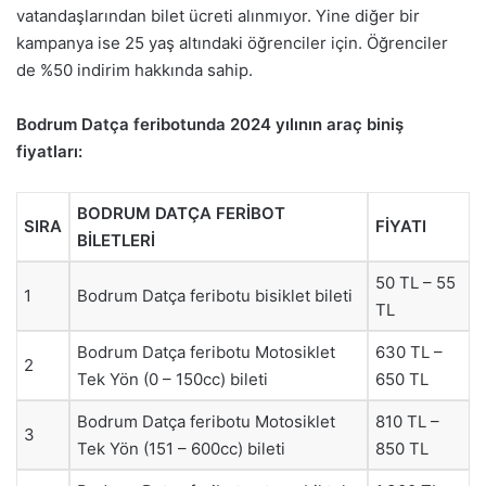
vatandaşlarından bilet ücreti alınmıyor. Yine diğer bir
kampanya ise 25 yaş altındaki öğrenciler için. Öğrenciler
de %50 indirim hakkında sahip.
Bodrum Datça feribotunda 2024 yılının araç biniş
fiyatları:
BODRUM DATÇA FERİBOT
SIRA
FİYATI
BİLETLERİ
50 TL – 55
1
Bodrum Datça feribotu bisiklet bileti
TL
Bodrum Datça feribotu Motosiklet
630 TL –
2
Tek Yön (0 – 150cc) bileti
650 TL
Bodrum Datça feribotu Motosiklet
810 TL –
3
Tek Yön (151 – 600cc) bileti
850 TL