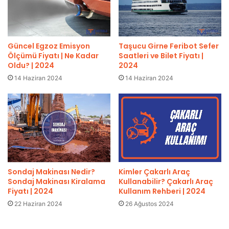
Güncel Egzoz Emisyon
Taşucu Girne Feribot Sefer
Ölçümü Fiyatı | Ne Kadar
Saatleri ve Bilet Fiyatı |
Oldu? | 2024
2024
14 Haziran 2024
14 Haziran 2024
Sondaj Makinası Nedir?
Kimler Çakarlı Araç
Sondaj Makinası Kiralama
Kullanabilir? Çakarlı Araç
Fiyatı | 2024
Kullanım Rehberi | 2024
22 Haziran 2024
26 Ağustos 2024