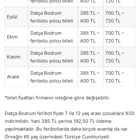
feribotu yolcu bileti
400 TL
720 TL
Datça Bodrum
385 TL –
700 TL –
Eylül
feribotu yolcu bileti
400 TL
720 TL
Datça Bodrum
385 TL –
700 TL –
Ekim
feribotu yolcu bileti
400 TL
720 TL
Datça Bodrum
385 TL –
700 TL –
Kasım
feribotu yolcu bileti
400 TL
720 TL
Datça Bodrum
385 TL –
700 TL –
Aralık
feribotu yolcu bileti
400 TL
720 TL
*bilet fiyatları firmanın isteğine göre değişebilir.
Datça Bodrum feribot fiyatı 7 ile 12 yaş arası çocuklara %50
indirimlidir. Yani 385 TL yerine 192,50 TL ödeme
yapılmaktadır. Bu feribotlarda daha birçok avantaj da var.
Örneğin 65 yaş üzerindeki Türkiye Cumhuriyeti