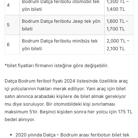
Bodrum Datça feribotu otomobil tek
1,300 TL –
4
yön bileti
1,400 TL
Bodrum Datça feribotu Jeep tek yön
1,600 TL –
5
bileti
1,700 TL
Bodrum Datça feribotu minibüs tek
2,000 TL –
6
yön bileti
2,100 TL
*bilet fiyatları firmanın isteğine göre değişebilir.
Datça Bodrum feribot fiyatı 2024 listesinde özellikle araç
içi yolcularının hakları merak ediliyor. Yani araç için bilet
satın alınınca arabadaki kişilere de bilet almak gerekiyor
mu diye soruluyor. Bir otomobildeki kişi sınırlaması
maksimum 5’tir. Beşinci kişiden sonra her yolcu için 175 TL
bedel alınıyor.
2020 yılında Datça – Bodrum arası feribotun bilet tek