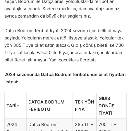
seçer. Bodrum ile Datça arası yolculuklarda feribot en
avantajlı seçenek. Sadece maddi açıdan avantaj sunmaz,
ayrıca zamandan da büyük kar sağlarsınız.
Datça Bodrum feribot fiyatı 2024 sezonu için belli olmaya
başladı. Yolcuların merak ettiği listeye ulaştık. Yolcular tek
yön 385 TL’ye bilet satın alacak. Gidiş dönüş bileti ise 700
TL’ye satılacak. Fakat 0 ile 6 yaşar arasındaki çocuklardan
bilet ücreti alınmıyor. Yani çocuklara ücretsiz!
2024 sezonunda Datça Bodrum feribotunun bilet fiyatları
listesi:
GİDİŞ
DATÇA BODRUM
TEK YÖN
TARİH
DÖNÜŞ
FERİBOTU
FİYATI
FİYATI
2024
Datça Bodrum
385 TL –
700 TL –