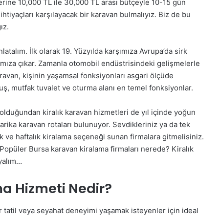
erine 10,000 TL ile 30,000 TL arası bütçeyle 10-15 gün
ihtiyaçları karşılayacak bir karavan bulmalıyız. Biz de bu
ız.
latalım. İlk olarak 19. Yüzyılda karşımıza Avrupa’da sirk
ımıza çıkar. Zamanla otomobil endüstrisindeki gelişmelerle
aravan, kişinin yaşamsal fonksiyonları asgari ölçüde
duş, mutfak tuvalet ve oturma alanı en temel fonksiyonlar.
 olduğundan kiralık karavan hizmetleri de yıl içinde yoğun
rika karavan rotaları bulunuyor. Sevdikleriniz ya da tek
k ve haftalık kiralama seçeneği sunan firmalara gitmelisiniz.
opüler Bursa karavan kiralama firmaları nerede? Kiralık
ayalım…
a Hizmeti Nedir?
r tatil veya seyahat deneyimi yaşamak isteyenler için ideal