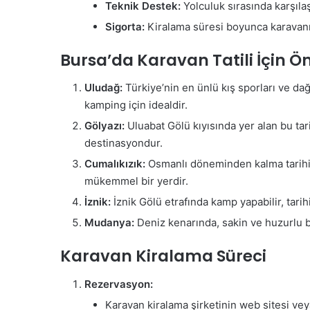
Teknik Destek:
Yolculuk sırasında karşılaş
Sigorta:
Kiralama süresi boyunca karavanı
Bursa’da Karavan Tatili İçin Ön
Uludağ:
Türkiye’nin en ünlü kış sporları ve da
kamping için idealdir.
Gölyazı:
Uluabat Gölü kıyısında yer alan bu tari
destinasyondur.
Cumalıkızık:
Osmanlı döneminden kalma tarihi evl
mükemmel bir yerdir.
İznik:
İznik Gölü etrafında kamp yapabilir, tarihi
Mudanya:
Deniz kenarında, sakin ve huzurlu bi
Karavan Kiralama Süreci
Rezervasyon:
Karavan kiralama şirketinin web sitesi veya