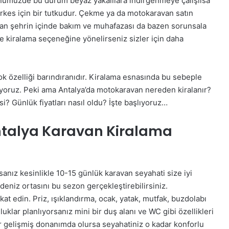
ünümüzde bu durum beyaz yakalılara indirgenmeye çalışılsa
kes için bir tutkudur. Çekme ya da motokaravan satın
dan şehrin içinde bakım ve muhafazası da bazen sorunsala
de kiralama seçeneğine yönelirseniz sizler için daha
irçok özelliği barındıranıdır. Kiralama esnasında bu sebeple
iyoruz. Peki ama Antalya’da motokaravan nereden kiralanır?
i? Günlük fiyatları nasıl oldu? İşte başlıyoruz…
Antalya Karavan Kiralama
anız kesinlikle 10-15 günlük karavan seyahati size iyi
kdeniz ortasını bu sezon gerçekleştirebilirsiniz.
kat edin. Priz, ışıklandırma, ocak, yatak, mutfak, buzdolabı
uklar planlıyorsanız mini bir duş alanı ve WC gibi özellikleri
ar gelişmiş donanımda olursa seyahatiniz o kadar konforlu