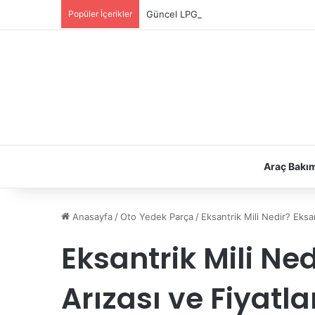
Popüler İçerikler
Güncel LPG Montaj Fiyatları | LPG Ne K
Araç Bakı
Anasayfa
/
Oto Yedek Parça
/
Eksantrik Mili Nedir? Eksan
Eksantrik Mili Ned
Arızası ve Fiyatla