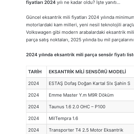
fiyatları 2024
yılı ne kadar oldu? İşte yanıtı…
Güncel eksantrik mili fiyatları 2024 yılında minimu
motorlardaki kam milleri, yeni nesil teknolojili ara
Volkswagen gibi modern arabalardaki eksantrik mil
parça satış noktaları, 2025 yılında bu mil parçaları
2024 yılında eksantrik mili parça sensör fiyatı list
TARİH
EKSANTRİK MİLİ SENSÖRÜ MODELİ
2024
ESTAŞ Dofaş Doğan Kartal Slx Şahin S
2024
Emme Master Y.m M9R Döküm
2024
Taunus 1.6 2.0 OHC – P100
2024
MilTempra 1.6
2024
Transporter T4 2.5 Motor Eksantrik