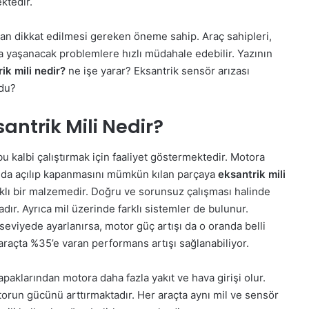
ktedir.
dan dikkat edilmesi gereken öneme sahip. Araç sahipleri,
a yaşanacak problemlere hızlı müdahale edebilir. Yazının
ik mili nedir?
ne işe yarar? Eksantrik sensör arızası
ldu?
antrik Mili Nedir?
 bu kalbi çalıştırmak için faaliyet göstermektedir. Motora
anda açılıp kapanmasını mümkün kılan parçaya
eksantrik mili
klı bir malzemedir. Doğru ve sorunsuz çalışması halinde
ır. Ayrıca mil üzerinde farklı sistemler de bulunur.
seviyede ayarlanırsa, motor güç artışı da o oranda belli
araçta %35’e varan performans artışı sağlanabiliyor.
apaklarından motora daha fazla yakıt ve hava girişi olur.
torun gücünü arttırmaktadır. Her araçta aynı mil ve sensör