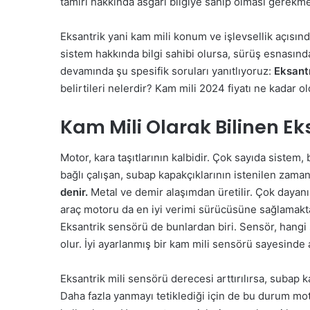
tamiri hakkında asgari bilgiye sahip olması gerekme
Eksantrik yani kam mili konum ve işlevsellik açısın
sistem hakkında bilgi sahibi olursa, sürüş esnasınd
devamında şu spesifik soruları yanıtlıyoruz:
Eksantr
belirtileri nelerdir? Kam mili 2024 fiyatı ne kadar o
Kam Mili Olarak Bilinen Eks
Motor, kara taşıtlarının kalbidir. Çok sayıda sistem,
bağlı çalışan, subap kapakçıklarının istenilen zam
denir.
Metal ve demir alaşımdan üretilir. Çok dayanı
araç motoru da en iyi verimi sürücüsüne sağlamaktad
Eksantrik sensörü de bunlardan biri. Sensör, hangi 
olur. İyi ayarlanmış bir kam mili sensörü sayesinde 
Eksantrik mili sensörü derecesi arttırılırsa, subap k
Daha fazla yanmayı tetiklediği için de bu durum mo