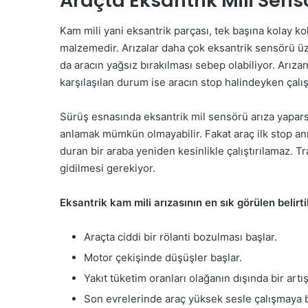
Araçta Eksantrik Mili Sensör
Kam mili yani eksantrik parçası, tek başına kolay ko
malzemedir. Arızalar daha çok eksantrik sensörü üz
da aracın yağsız bırakılması sebep olabiliyor. Arızanın
karşılaşılan durum ise aracın stop halindeyken çalış
Sürüş esnasında eksantrik mil sensörü arıza yapar
anlamak mümkün olmayabilir. Fakat araç ilk stop anı
duran bir araba yeniden kesinlikle çalıştırılamaz. 
gidilmesi gerekiyor.
Eksantrik kam mili arızasının en sık görülen belirtil
Araçta ciddi bir rölanti bozulması başlar.
Motor çekişinde düşüşler başlar.
Yakıt tüketim oranları olağanın dışında bir artış
Son evrelerinde araç yüksek sesle çalışmaya b