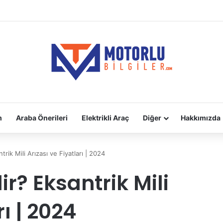
adara Takılır?
m
Araba Önerileri
Elektrikli Araç
Diğer
Hakkımızda
trik Mili Arızası ve Fiyatları | 2024
ir? Eksantrik Mili
rı | 2024