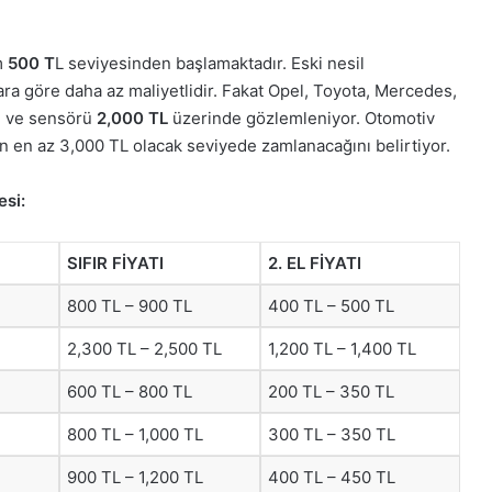
m
500 T
L seviyesinden başlamaktadır. Eski nesil
çlara göre daha az maliyetlidir. Fakat Opel, Toyota, Mercedes,
i ve sensörü
2,000 TL
üzerinde gözlemleniyor. Otomotiv
nın en az 3,000 TL olacak seviyede zamlanacağını belirtiyor.
esi:
SIFIR FİYATI
2. EL FİYATI
800 TL – 900 TL
400 TL – 500 TL
2,300 TL – 2,500 TL
1,200 TL – 1,400 TL
600 TL – 800 TL
200 TL – 350 TL
800 TL – 1,000 TL
300 TL – 350 TL
900 TL – 1,200 TL
400 TL – 450 TL