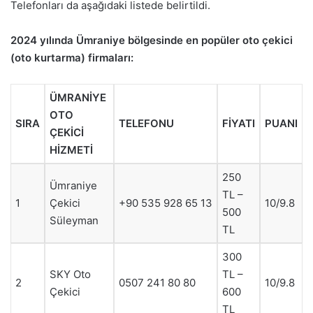
Telefonları da aşağıdaki listede belirtildi.
2024 yılında Ümraniye bölgesinde en popüler oto çekici
(oto kurtarma) firmaları:
ÜMRANİYE
OTO
SIRA
TELEFONU
FİYATI
PUANI
ÇEKİCİ
HİZMETİ
250
Ümraniye
TL –
1
Çekici
+90 535 928 65 13
10/9.8
500
Süleyman
TL
300
SKY Oto
TL –
2
0507 241 80 80
10/9.8
Çekici
600
TL