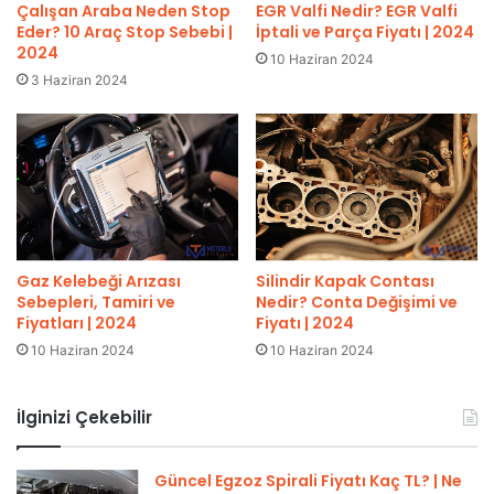
Çalışan Araba Neden Stop
EGR Valfi Nedir? EGR Valfi
Eder? 10 Araç Stop Sebebi |
İptali ve Parça Fiyatı | 2024
2024
10 Haziran 2024
3 Haziran 2024
Gaz Kelebeği Arızası
Silindir Kapak Contası
Sebepleri, Tamiri ve
Nedir? Conta Değişimi ve
Fiyatları | 2024
Fiyatı | 2024
10 Haziran 2024
10 Haziran 2024
İlginizi Çekebilir
Güncel Egzoz Spirali Fiyatı Kaç TL? | Ne