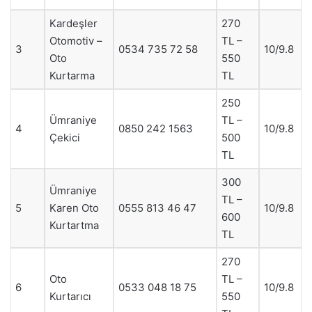
Kardeşler
270
Otomotiv –
TL –
3
0534 735 72 58
10/9.8
Oto
550
Kurtarma
TL
250
Ümraniye
TL –
4
0850 242 1563
10/9.8
Çekici
500
TL
300
Ümraniye
TL –
5
Karen Oto
0555 813 46 47
10/9.8
600
Kurtartma
TL
270
Oto
TL –
6
0533 048 18 75
10/9.8
Kurtarıcı
550