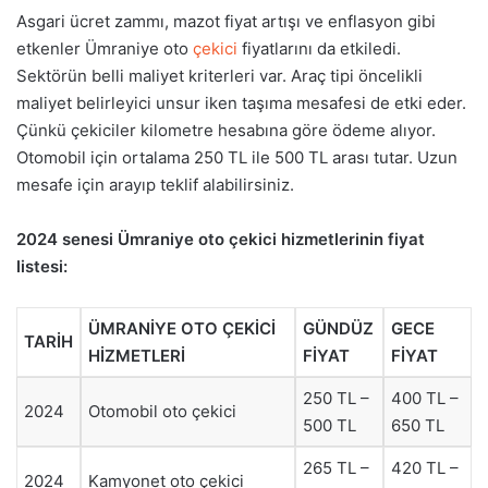
Asgari ücret zammı, mazot fiyat artışı ve enflasyon gibi
etkenler Ümraniye oto
çekici
fiyatlarını da etkiledi.
Sektörün belli maliyet kriterleri var. Araç tipi öncelikli
maliyet belirleyici unsur iken taşıma mesafesi de etki eder.
Çünkü çekiciler kilometre hesabına göre ödeme alıyor.
Otomobil için ortalama 250 TL ile 500 TL arası tutar. Uzun
mesafe için arayıp teklif alabilirsiniz.
2024 senesi Ümraniye oto çekici hizmetlerinin fiyat
listesi:
ÜMRANİYE OTO ÇEKİCİ
GÜNDÜZ
GECE
TARİH
HİZMETLERİ
FİYAT
FİYAT
250 TL –
400 TL –
2024
Otomobil oto çekici
500 TL
650 TL
265 TL –
420 TL –
2024
Kamyonet oto çekici