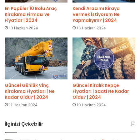
En Popüler 10 Bolu Araç
Kendi Aracımı Kiraya
Kiralama Firması ve
Vermek İstiyorum Ne
Fiyatlar | 2024
Yapmalıyım? | 2024
13 Haziran 2024
13 Haziran 2024
Güncel Günlük Vinç
Güncel Kiralık Kepçe
Kiralama Fiyatları | Ne
Fiyatları | Saati Ne Kadar
Kadar Oldu? | 2024
Oldu? | 2024
11 Haziran 2024
10 Haziran 2024
İlginizi Çekebilir