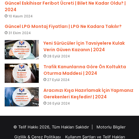
Güncel Eskihisar Feribot Ücreti | Bilet Ne Kadar Oldu? |
2024
10 Kasım 2024
Güncel LPG Montaj Fiyatları | LPG Ne Kadara Takılır?
31 Ekim 2024
Yeni Sürücüler İçin Tavsiyelere Kulak
Verin Güven Kazanın | 2024
28 Eylül 2024
Trafik Kanunlarına Göre Ön Koltukta
Oturma Maddesi | 2024
27 Eylül 2024
Aracınızı Kışa Hazırlamak İçin Yapmanız
Gerekenleri Keşfedin! | 2024
26 Eylül 2024
© Telif Hakkı 2026, Tüm Hakları Saklıdır |
Motorlu Bilgiler
Gizlilik & Çerez Politikası
Kullanım Şartları ve Telif Hakları