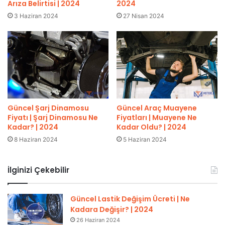
Arıza Belirtisi | 2024
2024
3 Haziran 2024
27 Nisan 2024
Güncel Şarj Dinamosu
Güncel Araç Muayene
Fiyatı | Şarj Dinamosu Ne
Fiyatları | Muayene Ne
Kadar? | 2024
Kadar Oldu? | 2024
8 Haziran 2024
5 Haziran 2024
İlginizi Çekebilir
Güncel Lastik Değişim Ücreti | Ne
Kadara Değişir? | 2024
26 Haziran 2024