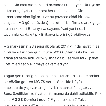
satan Çin malı otomobilleri arasında bulunuyor. Türkiye’de
artan araç fiyatları sonrası herkesin malumu Çin
arabalarına olan ilgi arttı ve bu pazarda ciddi bir paya
ulaştılar. MG günümüzde Çin üretimli bir firma olarak geçse
de ana kökleri Britanya’ya dayanır. Yani yeni nesil
tasarımlarda da o tipik Britanya izlerini görebiliyoruz.
MG markasının ZS serisi ilk olarak 2017 yılında hayatımıza
girdi ve o tarihten günümüze 500.000’den fazla kişi bu
arabaları satın aldı. 2024 yılında da bu serinin farklı paket
üretimleri satın alınmaya devam ediyor.
Yoğun şehir trafiğine bagajındaki katlanır bisikletle harika
bir çözüm getiren MG ZS serisi, özellikle büyük
metropolde yaşayanlar için iyi bir alternatif oluşturuyor.
Buna özellikleri ve fiyat performansı da dahil edilebilir. Peki
ama
MG ZS Comfort nedir?
Fiyatı ne kadar? Yakıt
performansı nasıl? Hepsi ve daha fazlası için makalemizin