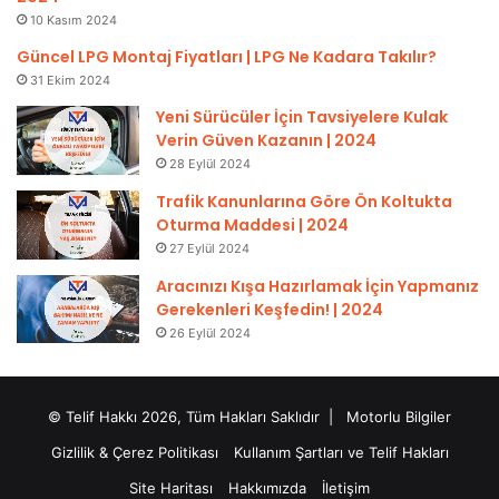
10 Kasım 2024
Güncel LPG Montaj Fiyatları | LPG Ne Kadara Takılır?
31 Ekim 2024
Yeni Sürücüler İçin Tavsiyelere Kulak
Verin Güven Kazanın | 2024
28 Eylül 2024
Trafik Kanunlarına Göre Ön Koltukta
Oturma Maddesi | 2024
27 Eylül 2024
Aracınızı Kışa Hazırlamak İçin Yapmanız
Gerekenleri Keşfedin! | 2024
26 Eylül 2024
© Telif Hakkı 2026, Tüm Hakları Saklıdır |
Motorlu Bilgiler
Gizlilik & Çerez Politikası
Kullanım Şartları ve Telif Hakları
Site Haritası
Hakkımızda
İletişim