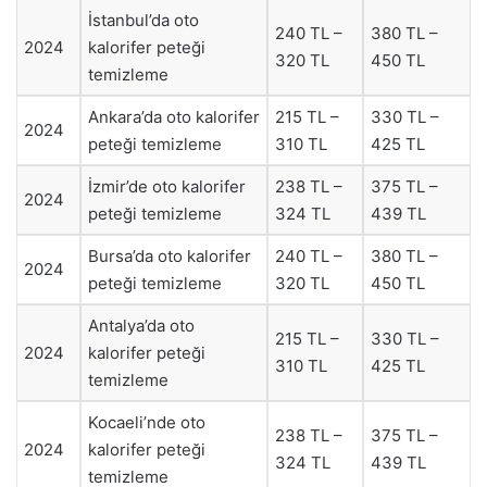
İstanbul’da oto
240 TL –
380 TL –
2024
kalorifer peteği
320 TL
450 TL
temizleme
Ankara’da oto kalorifer
215 TL –
330 TL –
2024
peteği temizleme
310 TL
425 TL
İzmir’de oto kalorifer
238 TL –
375 TL –
2024
peteği temizleme
324 TL
439 TL
Bursa’da oto kalorifer
240 TL –
380 TL –
2024
peteği temizleme
320 TL
450 TL
Antalya’da oto
215 TL –
330 TL –
2024
kalorifer peteği
310 TL
425 TL
temizleme
Kocaeli’nde oto
238 TL –
375 TL –
2024
kalorifer peteği
324 TL
439 TL
temizleme