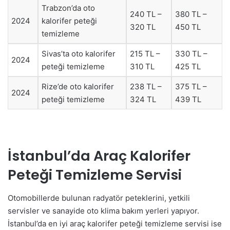
Trabzon’da oto
240 TL –
380 TL –
2024
kalorifer peteği
320 TL
450 TL
temizleme
Sivas’ta oto kalorifer
215 TL –
330 TL –
2024
peteği temizleme
310 TL
425 TL
Rize’de oto kalorifer
238 TL –
375 TL –
2024
peteği temizleme
324 TL
439 TL
İstanbul’da Araç Kalorifer
Peteği Temizleme Servisi
Otomobillerde bulunan radyatör peteklerini, yetkili
servisler ve sanayide oto klima bakım yerleri yapıyor.
İstanbul’da en iyi araç kalorifer peteği temizleme servisi ise