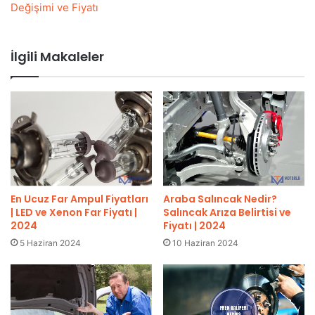
Değişimi ve Fiyatı
İlgili Makaleler
En Ucuz Far Ampul Fiyatları
Araba Salıncak Nedir?
| LED ve Xenon Far Fiyatı |
Salıncak Arıza Belirtisi ve
2024
Fiyatı | 2024
5 Haziran 2024
10 Haziran 2024