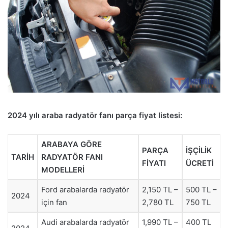
2024 yılı araba radyatör fanı parça fiyat listesi:
ARABAYA GÖRE
PARÇA
İŞÇİLİK
TARİH
RADYATÖR FANI
FİYATI
ÜCRETİ
MODELLERİ
Ford arabalarda radyatör
2,150 TL –
500 TL –
2024
için fan
2,780 TL
750 TL
Audi arabalarda radyatör
1,990 TL –
400 TL