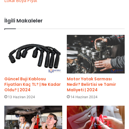
Lokal Boya Fiyat
İlgili Makaleler
Güncel Buji Kablosu
Motor Yatak Sarması
Fiyatları Kaç TL? | Ne Kadar
Nedir? Belirtisi ve Tamir
Oldu? | 2024
Maliyeti | 2024
13 Haziran 2024
14 Haziran 2024