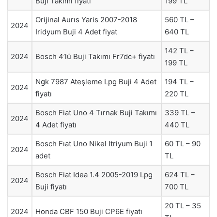
Buji Takımı fiyatı
199 TL
Orijinal Aurıs Yaris 2007-2018
560 TL –
2024
Iridyum Buji 4 Adet fiyat
640 TL
142 TL –
2024
Bosch 4’lü Buji Takımı Fr7dc+ fiyatı
199 TL
Ngk 7987 Ateşleme Lpg Buji 4 Adet
194 TL –
2024
fiyatı
220 TL
Bosch Fiat Uno 4 Tırnak Buji Takımı
339 TL –
2024
4 Adet fiyatı
440 TL
Bosch Fıat Uno Nikel Itriyum Buji 1
60 TL – 90
2024
adet
TL
Bosch Fiat Idea 1.4 2005-2019 Lpg
624 TL –
2024
Buji fiyatı
700 TL
20 TL – 35
2024
Honda CBF 150 Buji CP6E fiyatı