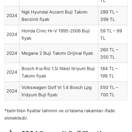
TL
Ngk Hyundai Accent Buji Takımı
299 TL –
2024
Benzinli fiyatı
399 TL
Honda Civic Hr-V 1995-2006 Buji
59 TL – 69
2024
fiyatı
TL
260 TL –
2024
Megane 2 Buji Takımı Orijinal fiyatı
350 TL
Bosch Kıa Rio 1.5i Nikel Itriyum Buji
184 TL –
2024
Takımı fiyatı
199 TL
Volkswagen Golf Vi 1.4 Bosch Lpg
550 TL –
2024
İridyum Buji fiyatı
700 TL
*belirtilen fiyatlar tahmini ve ortalama rakamları ifade
etmektedir.