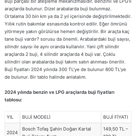
Buji parçası bir ateşleme mekanizmasıdır. Benzinli ve LPG’li
araçlarda bulunur. Dizel arabalarda buji bulunmaz.
Ortalama 30 bin km ya da 2 yıl içerisinde değiştirilmektedir.
Yıllık rutin bakımlar esnasında kontrol edilir. Eğer ömrünü
yitirmeye yakın görülürse hemen değiştirilir. Bir araçta kaç
tane buji vardır? sorusu da önemli. Arabalardaki buji sayısı,
silindir sayısı ile aynı oranda kullanılır. Yani çift silindir
araçlarda 2 buji, 4 silindir araçlarda 4 buji var. Çoklu
silindiri olan arabalarda buji takımı satın alınması önerilir.
Buji fiyatları 2024 yılında 300 TL’ye de bulunur 800 TL’ye
de bulunur. Bir tablo halinde anlatalım.
2024 yılında benzin ve LPG araçlarda buji fiyatları
tablosu:
YIL
BUJİ MODELİ
BUJİ FİYATI
Bosch Tofaş Şahin Doğan Kartal
149,50 TL –
2024