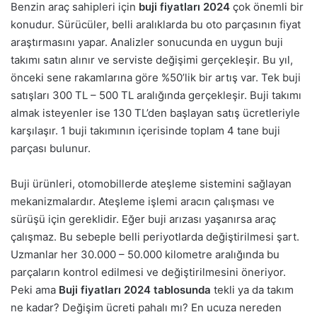
Benzin araç sahipleri için
buji fiyatları 2024
çok önemli bir
konudur. Sürücüler, belli aralıklarda bu oto parçasının fiyat
araştırmasını yapar. Analizler sonucunda en uygun buji
takımı satın alınır ve serviste değişimi gerçekleşir. Bu yıl,
önceki sene rakamlarına göre %50’lik bir artış var. Tek buji
satışları 300 TL – 500 TL aralığında gerçekleşir. Buji takımı
almak isteyenler ise 130 TL’den başlayan satış ücretleriyle
karşılaşır. 1 buji takımının içerisinde toplam 4 tane buji
parçası bulunur.
Buji ürünleri, otomobillerde ateşleme sistemini sağlayan
mekanizmalardır. Ateşleme işlemi aracın çalışması ve
sürüşü için gereklidir. Eğer buji arızası yaşanırsa araç
çalışmaz. Bu sebeple belli periyotlarda değiştirilmesi şart.
Uzmanlar her 30.000 – 50.000 kilometre aralığında bu
parçaların kontrol edilmesi ve değiştirilmesini öneriyor.
Peki ama
Buji fiyatları 2024 tablosunda
tekli ya da takım
ne kadar? Değişim ücreti pahalı mı? En ucuza nereden