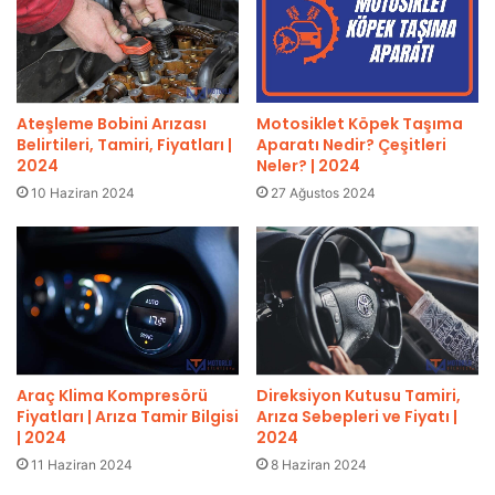
Ateşleme Bobini Arızası
Motosiklet Köpek Taşıma
Belirtileri, Tamiri, Fiyatları |
Aparatı Nedir? Çeşitleri
2024
Neler? | 2024
10 Haziran 2024
27 Ağustos 2024
Araç Klima Kompresörü
Direksiyon Kutusu Tamiri,
Fiyatları | Arıza Tamir Bilgisi
Arıza Sebepleri ve Fiyatı |
| 2024
2024
11 Haziran 2024
8 Haziran 2024