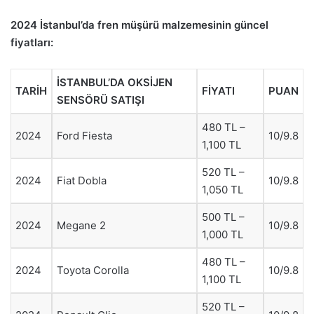
2024 İstanbul’da fren müşürü malzemesinin güncel
fiyatları:
İSTANBUL’DA OKSİJEN
TARİH
FİYATI
PUAN
SENSÖRÜ SATIŞI
480 TL –
2024
Ford Fiesta
10/9.8
1,100 TL
520 TL –
2024
Fiat Dobla
10/9.8
1,050 TL
500 TL –
2024
Megane 2
10/9.8
1,000 TL
480 TL –
2024
Toyota Corolla
10/9.8
1,100 TL
520 TL –