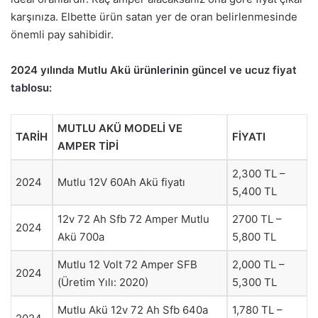
karşınıza. Elbette ürün satan yer de oran belirlenmesinde
önemli pay sahibidir.
2024 yılında Mutlu Akü ürünlerinin güncel ve ucuz fiyat
tablosu:
MUTLU AKÜ MODELİ VE
TARİH
FİYATI
AMPER TİPİ
2,300 TL –
2024
Mutlu 12V 60Ah Akü fiyatı
5,400 TL
12v 72 Ah Sfb 72 Amper Mutlu
2700 TL –
2024
Akü 700a
5,800 TL
Mutlu 12 Volt 72 Amper SFB
2,000 TL –
2024
(Üretim Yılı: 2020)
5,300 TL
Mutlu Akü 12v 72 Ah Sfb 640a
1,780 TL –