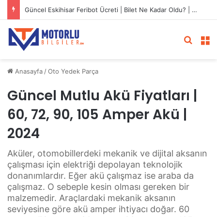
Güncel LPG Montaj Fiyatları | LPG Ne Kadara Takılır?
Arama 
M
Anasayfa
/
Oto Yedek Parça
Güncel Mutlu Akü Fiyatları |
60, 72, 90, 105 Amper Akü |
2024
Aküler, otomobillerdeki mekanik ve dijital aksanın
çalışması için elektriği depolayan teknolojik
donanımlardır. Eğer akü çalışmaz ise araba da
çalışmaz. O sebeple kesin olması gereken bir
malzemedir. Araçlardaki mekanik aksanın
seviyesine göre akü amper ihtiyacı doğar. 60