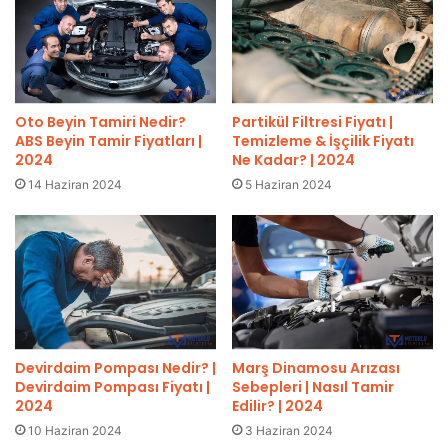
Oto Beyin Tamiri Nedir?
Partikül Filtresi Fiyatı |
ABS Beyin Tamir Fiyatları |
Temizleme & İşçilik Fiyatı
2024
Ne Kadar? | 2024
14 Haziran 2024
5 Haziran 2024
Devirdaim Pompası Nedir? |
Marş Dinamosu Arızası
Devirdaim Pompası Fiyatı |
Sebepleri | Nasıl Tamir
2024
Edilir? | 2024
10 Haziran 2024
3 Haziran 2024