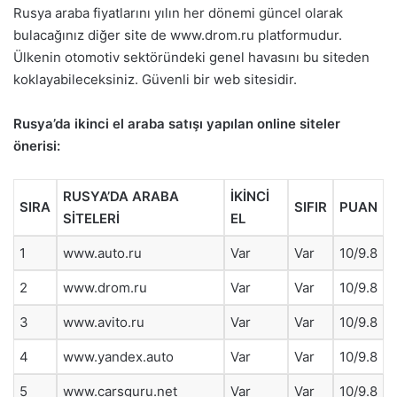
Rusya araba fiyatlarını yılın her dönemi güncel olarak
bulacağınız diğer site de www.drom.ru platformudur.
Ülkenin otomotiv sektöründeki genel havasını bu siteden
koklayabileceksiniz. Güvenli bir web sitesidir.
Rusya’da ikinci el araba satışı yapılan online siteler
önerisi:
RUSYA’DA ARABA
İKİNCİ
SIRA
SIFIR
PUAN
SİTELERİ
EL
1
www.auto.ru
Var
Var
10/9.8
2
www.drom.ru
Var
Var
10/9.8
3
www.avito.ru
Var
Var
10/9.8
4
www.yandex.auto
Var
Var
10/9.8
5
www.carsguru.net
Var
Var
10/9.8