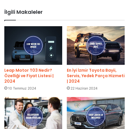
İlgili Makaleler
En İyi İzmir Toyota Bayii,
Leap Motor T03 Nedir?
Servis, Yedek Parça Hizmeti
Özelliği ve Fiyat Listesi |
| 2024
2024
22 Haziran 2024
10 Temmuz 2024