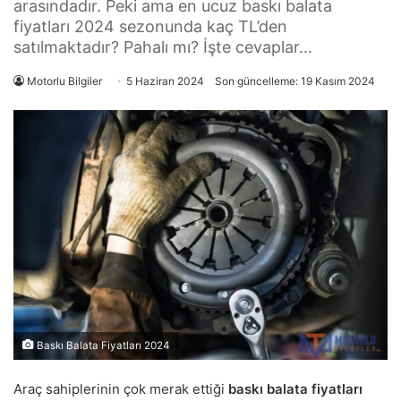
arasındadır. Peki ama en ucuz baskı balata
fiyatları 2024 sezonunda kaç TL’den
satılmaktadır? Pahalı mı? İşte cevaplar…
Motorlu Bilgiler
5 Haziran 2024
Son güncelleme: 19 Kasım 2024
Baskı Balata Fiyatları 2024
Araç sahiplerinin çok merak ettiği
baskı balata fiyatları