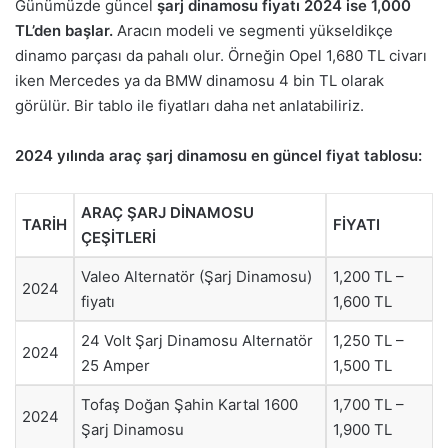
Günümüzde güncel
şarj dinamosu fiyatı 2024 ise 1,000
TL’den başlar.
Aracın modeli ve segmenti yükseldikçe
dinamo parçası da pahalı olur. Örneğin Opel 1,680 TL civarı
iken Mercedes ya da BMW dinamosu 4 bin TL olarak
görülür. Bir tablo ile fiyatları daha net anlatabiliriz.
2024 yılında araç şarj dinamosu en güncel fiyat tablosu:
ARAÇ ŞARJ DİNAMOSU
TARİH
FİYATI
ÇEŞİTLERİ
Valeo Alternatör (Şarj Dinamosu)
1,200 TL –
2024
fiyatı
1,600 TL
24 Volt Şarj Dinamosu Alternatör
1,250 TL –
2024
25 Amper
1,500 TL
Tofaş Doğan Şahin Kartal 1600
1,700 TL –
2024
Şarj Dinamosu
1,900 TL