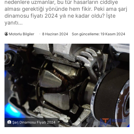
nedenlere uzmanlar, bu tür hasarların ciddiye
alması gerektiği yönünde hem fikir. Peki ama şarj
dinamosu fiyatı 2024 yılı ne kadar oldu? İşte
yanıtı…
Motorlu Bilgiler
8 Haziran 2024
Son güncelleme: 19 Kasım 2024
Şarj Dinamosu Fiyatı 2024