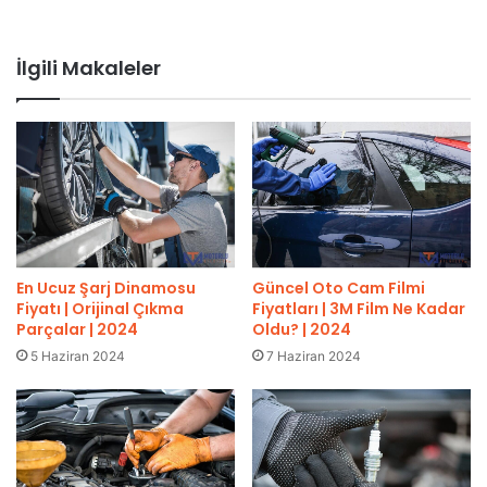
İlgili Makaleler
En Ucuz Şarj Dinamosu
Güncel Oto Cam Filmi
Fiyatı | Orijinal Çıkma
Fiyatları | 3M Film Ne Kadar
Parçalar | 2024
Oldu? | 2024
5 Haziran 2024
7 Haziran 2024