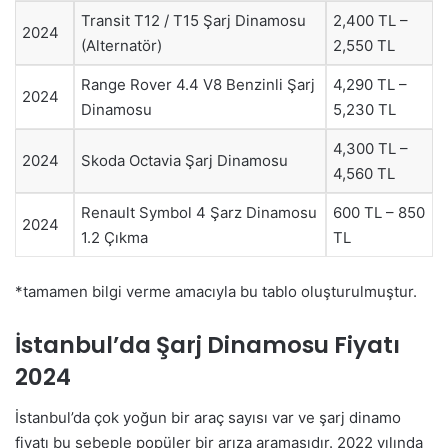
Transit T12 / T15 Şarj Dinamosu
2,400 TL –
2024
(Alternatör)
2,550 TL
Range Rover 4.4 V8 Benzinli Şarj
4,290 TL –
2024
Dinamosu
5,230 TL
4,300 TL –
2024
Skoda Octavia Şarj Dinamosu
4,560 TL
Renault Symbol 4 Şarz Dinamosu
600 TL – 850
2024
1.2 Çıkma
TL
*tamamen bilgi verme amacıyla bu tablo oluşturulmuştur.
İstanbul’da Şarj Dinamosu Fiyatı
2024
İstanbul’da çok yoğun bir araç sayısı var ve şarj dinamo
fiyatı bu sebeple popüler bir arıza aramasıdır. 2022 yılında