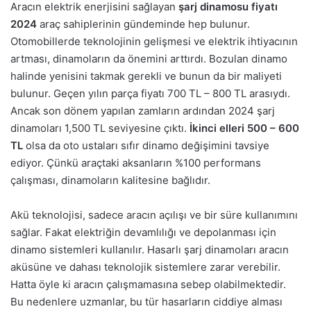
Aracın elektrik enerjisini sağlayan
şarj dinamosu fiyatı
2024
araç sahiplerinin gündeminde hep bulunur.
Otomobillerde teknolojinin gelişmesi ve elektrik ihtiyacının
artması, dinamoların da önemini arttırdı. Bozulan dinamo
halinde yenisini takmak gerekli ve bunun da bir maliyeti
bulunur. Geçen yılın parça fiyatı 700 TL – 800 TL arasıydı.
Ancak son dönem yapılan zamların ardından 2024 şarj
dinamoları 1,500 TL seviyesine çıktı.
İkinci elleri 500 – 600
TL
olsa da oto ustaları sıfır dinamo değişimini tavsiye
ediyor. Çünkü araçtaki aksanların %100 performans
çalışması, dinamoların kalitesine bağlıdır.
Akü teknolojisi, sadece aracın açılışı ve bir süre kullanımını
sağlar. Fakat elektriğin devamlılığı ve depolanması için
dinamo sistemleri kullanılır. Hasarlı şarj dinamoları aracın
aküsüne ve dahası teknolojik sistemlere zarar verebilir.
Hatta öyle ki aracın çalışmamasına sebep olabilmektedir.
Bu nedenlere uzmanlar, bu tür hasarların ciddiye alması