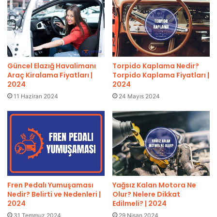
Güncel Elazığ Havalimanı
Torpido Kaplama Nedir?
Araç Kiralama Fiyatları |
Torpido Kaplama Fiyatları |
2024
2024
11 Haziran 2024
24 Mayıs 2024
Fren Pedalı Yumuşaması
Yağsız Kalan Motora Ne
Nedir? Belirti ve Nedenleri |
Olur? Nelere Dikkat
2024
Edilmeli? | 2024
31 Temmuz 2024
29 Nisan 2024