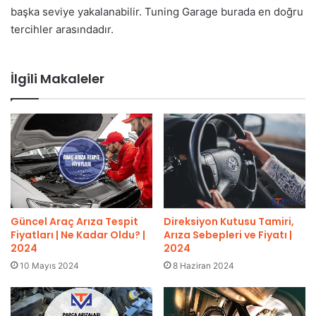
başka seviye yakalanabilir. Tuning Garage burada en doğru
tercihler arasındadır.
İlgili Makaleler
Direksiyon Kutusu Tamiri,
Güncel Araç Arıza Tespit
Arıza Sebepleri ve Fiyatı |
Fiyatları | Ne Kadar Oldu? |
2024
2024
8 Haziran 2024
10 Mayıs 2024