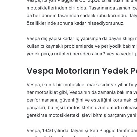
Vespa, İtalyan Piaggio & Co. S.p.A. tarafından ilk 
motosikletlerinden biri oldu. Tasarımında zaman içer
da her dönem tasarımda sadelik ruhu korundu. İtaly
özelliklerinde sonuna kadar hissediyorsunuz.
Vespa dış yapısı kadar iç yapısında da dayanıklılığ
kullanıcı kaynaklı problemlerde ve periyodik bakım
yedek parça ürünleri nereden alınır? Vespa yedek pa
Vespa Motorların Yedek 
Vespa, ikonik bir motosiklet markasıdır ve yıllar boyu
her motosiklet gibi, Vespa’nın da zamanla bakıma ve
performansını, güvenliğini ve estetiğini korumak iç
parçaları, bu eşsiz motosikletin uzun ömürlü olması
gerekirse motosikletteki işlevi bitmiş parçanın yen
Vespa, 1946 yılında İtalyan şirketi Piaggio tarafında