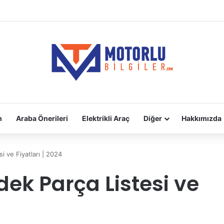
adara Takılır?
m
Araba Önerileri
Elektrikli Araç
Diğer
Hakkımızda
i ve Fiyatları | 2024
dek Parça Listesi ve