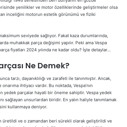
üretildiği 1946 senesinden beri dünyanın en gözde
isinde yenilikler ve motor özelliklerinde geliştirmeler olsa
an inceliğini motorun estetik görünümü ve fiziki
ı maksimum seviyede sağlıyor. Fakat kaza durumlarında,
larda muhakkak parça değişimi yapılır. Peki ama Vespa
rça fiyatları 2024 yılında ne kadar oldu? İşte detaylar…
Parçası Ne Demek?
nca tarzı, dayanıklılığı ve zarafeti ile tanınmıştır. Ancak,
 onarıma ihtiyacı vardır. Bu noktada, Vespa’nın
in yedek parçalar hayati bir öneme sahiptir. Vespa yedek
nı sağlayan unsurlardan biridir. En yalın haliyle tanımlamak
isini kullanmaya deniyor.
n üretildi ve o zamandan beri sürekli olarak geliştirildi ve