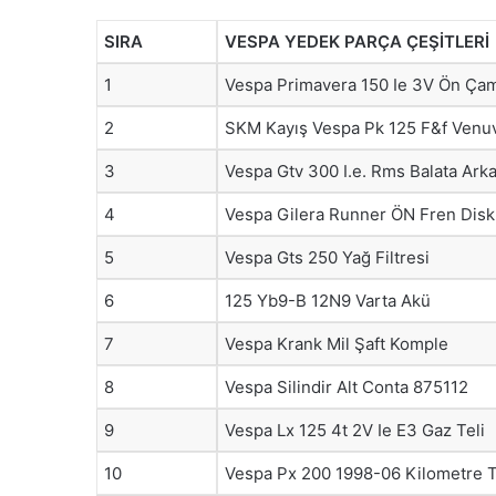
SIRA
VESPA YEDEK PARÇA ÇEŞİTLERİ
1
Vespa Primavera 150 Ie 3V Ön Ça
2
SKM Kayış Vespa Pk 125 F&f Venu
3
Vespa Gtv 300 I.e. Rms Balata Ark
4
Vespa Gilera Runner ÖN Fren Disk
5
Vespa Gts 250 Yağ Filtresi
6
125 Yb9-B 12N9 Varta Akü
7
Vespa Krank Mil Şaft Komple
8
Vespa Silindir Alt Conta 875112
9
Vespa Lx 125 4t 2V Ie E3 Gaz Teli
10
Vespa Px 200 1998-06 Kilometre T