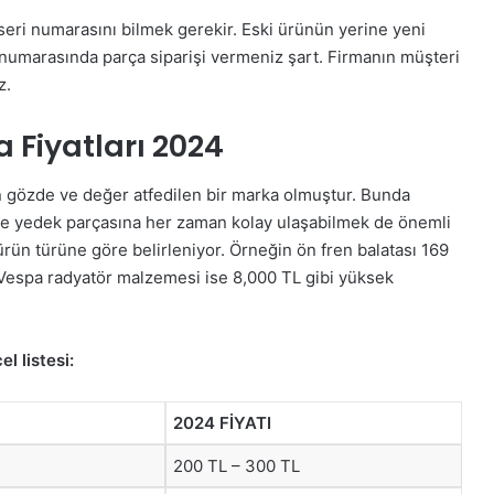
seri numarasını bilmek gerekir. Eski ürünün yerine yeni
umarasında parça siparişi vermeniz şart. Firmanın müşteri
z.
 Fiyatları 2024
n gözde ve değer atfedilen bir marka olmuştur. Bunda
ette yedek parçasına her zaman kolay ulaşabilmek de önemli
ürün türüne göre belirleniyor. Örneğin ön fren balatası 169
. Vespa radyatör malzemesi ise 8,000 TL gibi yüksek
l listesi:
2024 FİYATI
200 TL – 300 TL