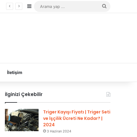
Kenar Bölmesi
Arama
yap
...
İletişim
İlginizi Çekebilir
Triger Kayışı Fiyatı | Triger Seti
ve İşçilik Ücreti Ne Kadar? |
2024
3 Haziran 2024