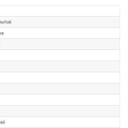
murluk
va
a
eli