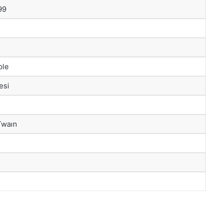
99
ple
esi
Twaın