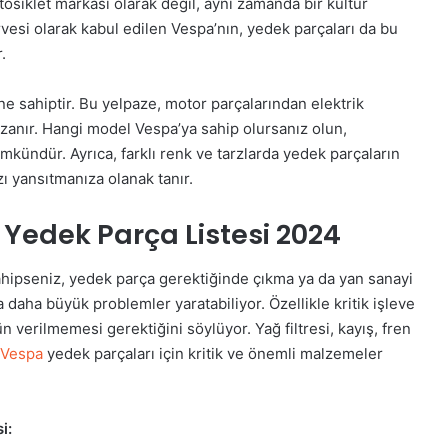
tosiklet markası olarak değil, aynı zamanda bir kültür
irvesi olarak kabul edilen Vespa’nın, yedek parçaları da bu
.
ne sahiptir. Bu yelpaze, motor parçalarından elektrik
uzanır. Hangi model Vespa’ya sahip olursanız olun,
mkündür. Ayrıca, farklı renk ve tarzlarda yedek parçaların
zı yansıtmanıza olanak tanır.
a Yedek Parça Listesi 2024
sahipseniz, yedek parça gerektiğinde çıkma ya da yan sanayi
daha büyük problemler yaratabiliyor. Özellikle kritik işleve
verilmemesi gerektiğini söylüyor. Yağ filtresi, kayış, fren
Vespa
yedek parçaları için kritik ve önemli malzemeler
i: