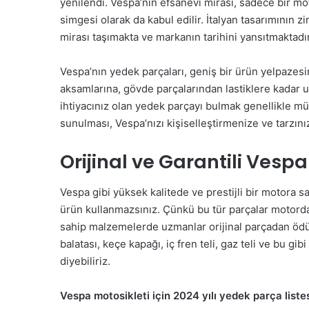
yenilendi. Vespa’nın efsanevi mirası, sadece bir mo
simgesi olarak da kabul edilir. İtalyan tasarımının z
mirası taşımakta ve markanın tarihini yansıtmaktadır
Vespa’nın yedek parçaları, geniş bir ürün yelpazesi
aksamlarına, gövde parçalarından lastiklere kadar 
ihtiyacınız olan yedek parçayı bulmak genellikle mü
sunulması, Vespa’nızı kişiselleştirmenize ve tarzını
Orijinal ve Garantili Vesp
Vespa gibi yüksek kalitede ve prestijli bir motora 
ürün kullanmazsınız. Çünkü bu tür parçalar motorda 
sahip malzemelerde uzmanlar orijinal parçadan ödün 
balatası, keçe kapağı, iç fren teli, gaz teli ve bu gibi
diyebiliriz.
Vespa motosikleti için 2024 yılı yedek parça listes