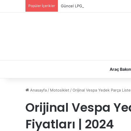
Popüler İçerikler
Güncel LPG Montaj Fiyatları | LPG Ne K
Araç Bakı
Anasayfa
/
Motosiklet
/
Orijinal Vespa Yedek Parça Listes
Orijinal Vespa Ye
Fiyatları | 2024