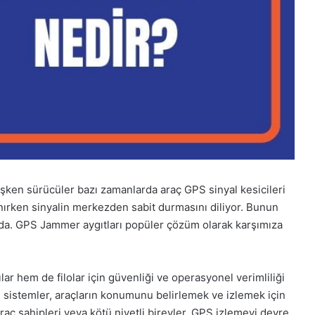
ışken sürücüler bazı zamanlarda araç GPS sinyal kesicileri
nırken sinyalin merkezden sabit durmasını diliyor. Bunun
a. GPS Jammer aygıtları popüler çözüm olarak karşımıza
lar hem de filolar için güvenliği ve operasyonel verimliliği
u sistemler, araçların konumunu belirlemek ve izlemek için
raç sahipleri veya kötü niyetli bireyler, GPS izlemeyi devre