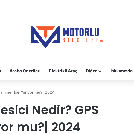
adara Takılır?
m
Araba Önerileri
Elektrikli Araç
Diğer
Hakkımızda
Jammer İşe Yarıyor mu?| 2024
esici Nedir? GPS
or mu?| 2024