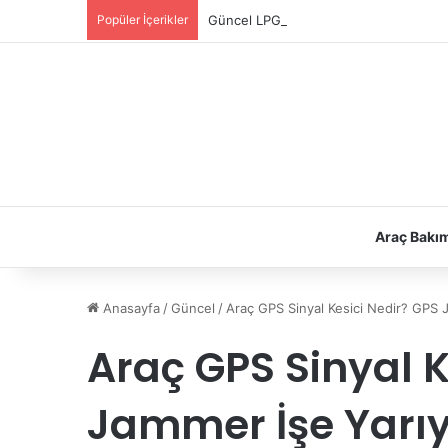
Popüler İçerikler
Güncel LPG Montaj Fiyatları | LPG Ne K
Araç Bakı
Anasayfa
/
Güncel
/
Araç GPS Sinyal Kesici Nedir? GPS 
Araç GPS Sinyal K
Jammer İşe Yarıy