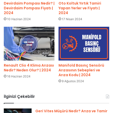
Devirdaim Pompası Nedir? |
Oto Koltuk Yırtık Tamiri
Devirdaim Pompası Fiyatı |
Yapan Yerler ve Fiyatı |
2024
2024
10 Haziran 2024
17 Nisan 2024
Renault Clio 4 Klima Arızası
Manifold Basınç Sensörü
Nedir? Neden Olur? | 2024
Arızasının Sebepleri ve
Arıza Kodu | 2024
16 Haziran 2024
9 Ağustos 2024
İlginizi Çekebilir
Geri Vites Müşürü Nedir? Arıza ve Tamir