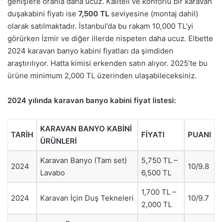
genişlere oranla daha ucuz. Kaliteli ve konforlu bir karavan
duşakabini fiyatı ise
7,500 TL
seviyesine (montaj dahil)
olarak satılmaktadır. İstanbul’da bu rakam 10,000 TL’yi
görürken İzmir ve diğer illerde nispeten daha ucuz. Elbette
2024 karavan banyo kabini fiyatları da şimdiden
araştırılıyor. Hatta kimisi erkenden satın alıyor. 2025’te bu
ürüne minimum 2,000 TL üzerinden ulaşabileceksiniz.
2024 yılında karavan banyo kabini fiyat listesi:
KARAVAN BANYO KABİNİ
TARİH
FİYATI
PUANI
ÜRÜNLERİ
Karavan Banyo (Tam set)
5,750 TL –
2024
10/9.8
Lavabo
6,500 TL
1,700 TL –
2024
Karavan İçin Duş Tekneleri
10/9.7
2,000 TL