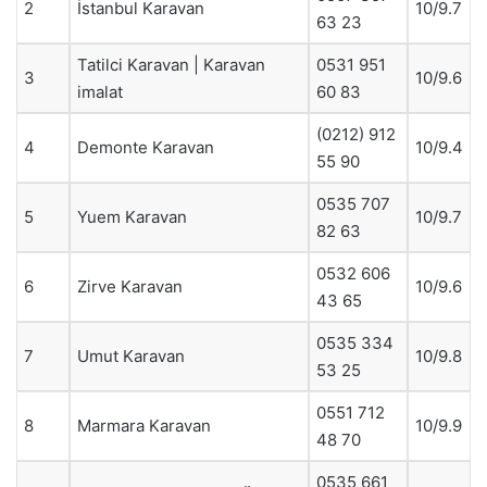
2
İstanbul Karavan
10/9.7
63 23
Tatilci Karavan | Karavan
0531 951
3
10/9.6
imalat
60 83
(0212) 912
4
Demonte Karavan
10/9.4
55 90
0535 707
5
Yuem Karavan
10/9.7
82 63
0532 606
6
Zirve Karavan
10/9.6
43 65
0535 334
7
Umut Karavan
10/9.8
53 25
0551 712
8
Marmara Karavan
10/9.9
48 70
0535 661