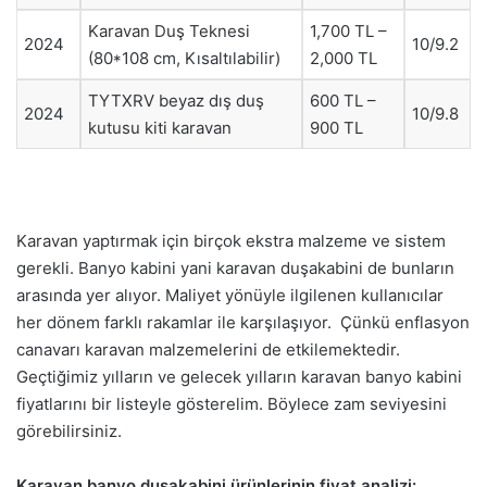
Karavan Duş Teknesi
1,700 TL –
2024
10/9.2
(80*108 cm, Kısaltılabilir)
2,000 TL
TYTXRV beyaz dış duş
600 TL –
2024
10/9.8
kutusu kiti karavan
900 TL
Karavan yaptırmak için birçok ekstra malzeme ve sistem
gerekli. Banyo kabini yani karavan duşakabini de bunların
arasında yer alıyor. Maliyet yönüyle ilgilenen kullanıcılar
her dönem farklı rakamlar ile karşılaşıyor. Çünkü enflasyon
canavarı karavan malzemelerini de etkilemektedir.
Geçtiğimiz yılların ve gelecek yılların karavan banyo kabini
fiyatlarını bir listeyle gösterelim. Böylece zam seviyesini
görebilirsiniz.
Karavan banyo duşakabini ürünlerinin fiyat analizi: