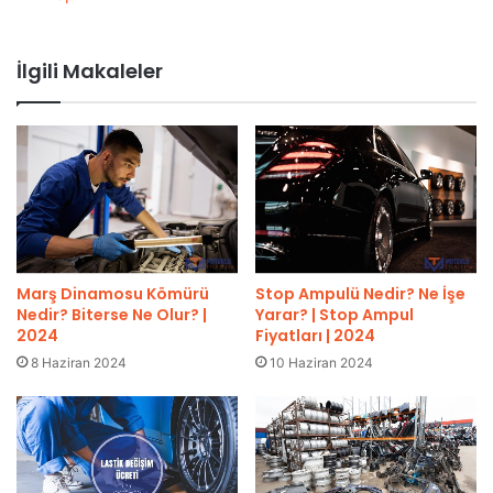
İlgili Makaleler
Marş Dinamosu Kömürü
Stop Ampulü Nedir? Ne İşe
Nedir? Biterse Ne Olur? |
Yarar? | Stop Ampul
2024
Fiyatları | 2024
8 Haziran 2024
10 Haziran 2024