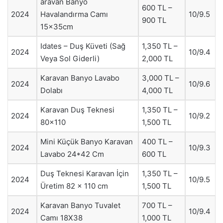
aravan Banyo
600 TL –
2024
Havalandırma Camı
10/9.5
900 TL
15x35cm
Idates – Duş Küveti (Sağ
1,350 TL –
2024
10/9.4
Veya Sol Giderli)
2,000 TL
Karavan Banyo Lavabo
3,000 TL –
2024
10/9.6
Dolabı
4,000 TL
Karavan Duş Teknesi
1,350 TL –
2024
10/9.2
80×110
1,500 TL
Mini Küçük Banyo Karavan
400 TL –
2024
10/9.3
Lavabo 24*42 Cm
600 TL
Duş Teknesi Karavan İçin
1,350 TL –
2024
10/9.5
Üretim 82 x 110 cm
1,500 TL
Karavan Banyo Tuvalet
700 TL –
2024
10/9.4
Camı 18X38
1,000 TL