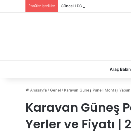
Popüler İçerikler
Güncel LPG Montaj Fiyatları | LPG Ne K
Araç Bakı
Anasayfa
/
Genel
/
Karavan Güneş Paneli Montajı Yapan Y
Karavan Güneş P
Yerler ve Fiyatı | 