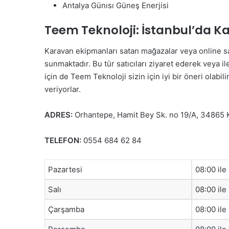
Antalya Günısı Güneş Enerjisi
Teem Teknoloji: İstanbul’da 
Karavan ekipmanları satan mağazalar veya online sat
sunmaktadır. Bu tür satıcıları ziyaret ederek veya il
için de Teem Teknoloji sizin için iyi bir öneri olabi
veriyorlar.
ADRES:
Orhantepe, Hamit Bey Sk. no 19/A, 34865 K
TELEFON:
0554 684 62 84
Pazartesi
08:00 ile
Salı
08:00 ile
Çarşamba
08:00 ile