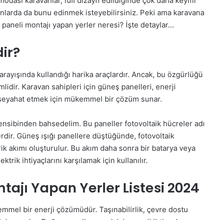
modası karavanlar, full dizayn edildiğinde çok daha keyifli
vanlarda da bunu edinmek isteyebilirsiniz. Peki ama karavana
 paneli montajı yapan yerler neresi? İşte detaylar…
ir?
rayışında kullandığı harika araçlardır. Ancak, bu özgürlüğü
lidir. Karavan sahipleri için güneş panelleri, enerji
 seyahat etmek için mükemmel bir çözüm sunar.
ensibinden bahsedelim. Bu paneller fotovoltaik hücreler adı
rdir. Güneş ışığı panellere düştüğünde, fotovoltaik
trik akımı oluşturulur. Bu akım daha sonra bir batarya veya
rik ihtiyaçlarını karşılamak için kullanılır.
ajı Yapan Yerler Listesi 2024
mmel bir enerji çözümüdür. Taşınabilirlik, çevre dostu