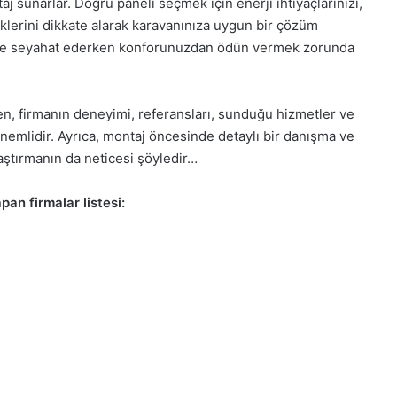
aj sunarlar. Doğru paneli seçmek için enerji ihtiyaçlarınızı,
lliklerini dikkate alarak karavanınıza uygun bir çözüm
kilde seyahat ederken konforunuzdan ödün vermek zorunda
n, firmanın deneyimi, referansları, sunduğu hizmetler ve
önemlidir. Ayrıca, montaj öncesinde detaylı bir danışma ve
raştırmanın da neticesi şöyledir…
an firmalar listesi: