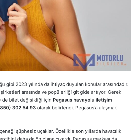
u gibi 2023 yılında da ihtiyaç duyulan konular arasındadır.
irketleri arasında ve popülerliği git gide artıyor. Gerek
de bilet değişikliği için
Pegasus havayolu iletişim
0850) 302 54 93
olarak belirlendi. Pegasus’a ulaşmak
eği şüphesiz uçaklar. Özellikle son yıllarda havacılık
tercihini daha da ön plana çıkardı. Pegasus markası da