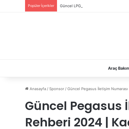
Popüler İçerikler
Güncel LPG Montaj Fiyatları | LPG Ne K
Araç Bakı
Anasayfa
/
Sponsor
/
Güncel Pegasus İletişim Numarası
Güncel Pegasus İ
Rehberi 2024 | K