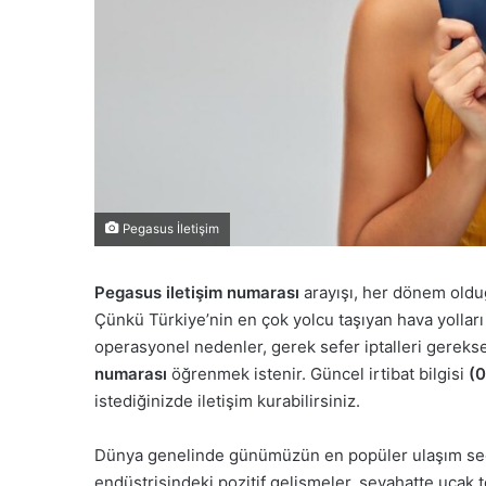
Pegasus İletişim
Pegasus iletişim numarası
arayışı, her dönem olduğ
Çünkü Türkiye’nin en çok yolcu taşıyan hava yolları ş
operasyonel nedenler, gerek sefer iptalleri gerekse 
numarası
öğrenmek istenir. Güncel irtibat bilgisi
(
istediğinizde iletişim kurabilirsiniz.
Dünya genelinde günümüzün en popüler ulaşım seçen
endüstrisindeki pozitif gelişmeler, seyahatte uçak 