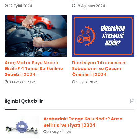
12 Eylül 2024
18 Ağustos 2024
Araç Motor Suyu Neden
Direksiyon Titremesinin
Eksilir? 4 Temel Su Eksilme
Sebeplerini ve Çözüm
Sebebi | 2024
Önerileri | 2024
3 Haziran 2024
3 Eylül 2024
İlginizi Çekebilir
Arabadaki Denge Kolu Nedir? Arıza
Belirtisi ve Fiyatı | 2024
21 Mayıs 2024