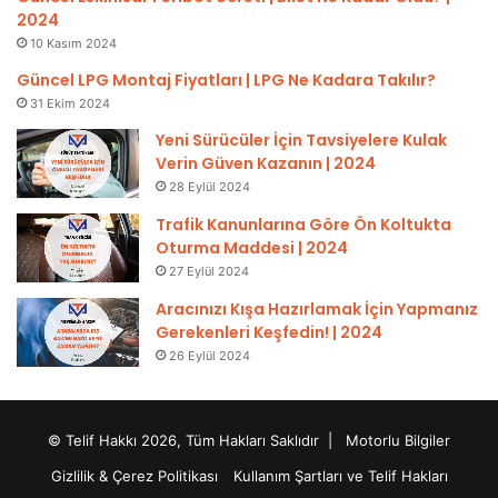
2024
10 Kasım 2024
Güncel LPG Montaj Fiyatları | LPG Ne Kadara Takılır?
31 Ekim 2024
Yeni Sürücüler İçin Tavsiyelere Kulak
Verin Güven Kazanın | 2024
28 Eylül 2024
Trafik Kanunlarına Göre Ön Koltukta
Oturma Maddesi | 2024
27 Eylül 2024
Aracınızı Kışa Hazırlamak İçin Yapmanız
Gerekenleri Keşfedin! | 2024
26 Eylül 2024
© Telif Hakkı 2026, Tüm Hakları Saklıdır |
Motorlu Bilgiler
Gizlilik & Çerez Politikası
Kullanım Şartları ve Telif Hakları