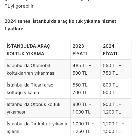
TL’yi görebilir.
2024 senesi İstanbul’da araç koltuk yıkama hizmet
fiyatları:
İSTANBUL’DA ARAÇ
2023
2024
KOLTUK YIKAMA
FİYATI
FİYATI
İstanbul’da Otomobil
485 TL –
550 TL –
koltuklarının yıkanması
500 TL
750 TL
İstanbul’da Ticari araç
550 TL –
800 TL –
koltuğu yıkama
700 TL
900 TL
İstanbul’da Otobüs koltuk
800 TL –
900 TL –
yıkaması
1,000 TL
1,200 TL
İstanbul’da Tır koltuk yıkama
1,000 TL –
1,200 TL –
işlemi
1,250 TL
1,500 TL