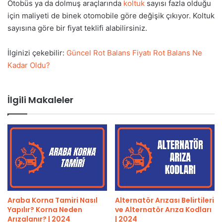
Otobüs ya da dolmuş araçlarında
koltuk
sayısı fazla olduğu
için maliyeti de binek otomobile göre değişik çıkıyor. Koltuk
sayısına göre bir fiyat teklifi alabilirsiniz.
İlginizi çekebilir:
Güncel Rot Balans Fiyatı Rot Balans Ne
Kadar Oldu?
İlgili Makaleler
Araba Korna Tamiri Nasıl
Alternatör Arızası Belirtileri
Yapılır? Korna Neden
ve Alternatör Arıza Kodları
Arızalanır? | 2024
| 2024