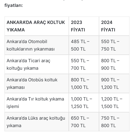
fiyatları:
ANKARA’DA ARAÇ KOLTUK
2023
2024
YIKAMA
FİYATI
FİYATI
Ankara’da Otomobil
485 TL –
550 TL –
koltuklarının yıkanması
500 TL
750 TL
Ankara’da Ticari araç
550 TL –
800 TL –
koltuğu yıkama
700 TL
900 TL
Ankara’da Otobüs koltuk
800 TL –
900 TL –
yıkaması
1,000 TL
1,200 TL
Ankara’da Tır koltuk yıkama
1,000 TL –
1,200 TL –
işlemi
1,250 TL
1,500 TL
Ankara’da Lüks araç koltuğu
650 TL –
750 TL –
yıkama
700 TL
800 TL