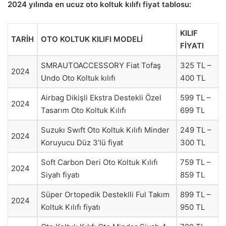
2024 yılında en ucuz oto koltuk kılıfı fiyat tablosu:
KILIF
TARİH
OTO KOLTUK KILIFI MODELİ
FİYATI
SMRAUTOACCESSORY Fiat Tofaş
325 TL –
2024
Undo Oto Koltuk kılıfı
400 TL
Airbag Dikişli Ekstra Destekli Özel
599 TL –
2024
Tasarım Oto Koltuk Kılıfı
699 TL
Suzukı Swıft Oto Koltuk Kılıfı Minder
249 TL –
2024
Koruyucu Düz 3’lü fiyat
300 TL
Soft Carbon Deri Oto Koltuk Kılıfı
759 TL –
2024
Siyah fiyatı
859 TL
Süper Ortopedik Desteklli Ful Takım
899 TL –
2024
Koltuk Kılıfı fiyatı
950 TL