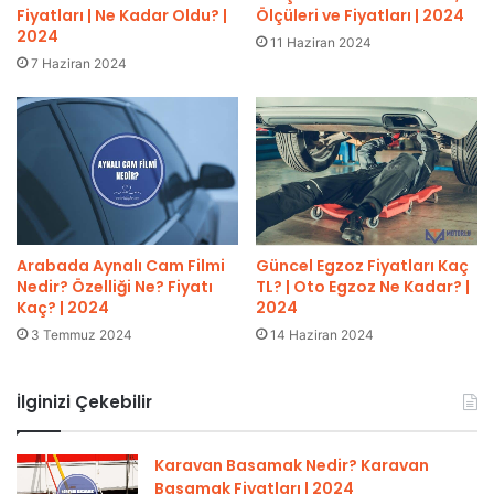
Fiyatları | Ne Kadar Oldu? |
Ölçüleri ve Fiyatları | 2024
2024
11 Haziran 2024
7 Haziran 2024
Güncel Egzoz Fiyatları Kaç
Arabada Aynalı Cam Filmi
TL? | Oto Egzoz Ne Kadar? |
Nedir? Özelliği Ne? Fiyatı
2024
Kaç? | 2024
14 Haziran 2024
3 Temmuz 2024
İlginizi Çekebilir
Karavan Basamak Nedir? Karavan
Basamak Fiyatları | 2024