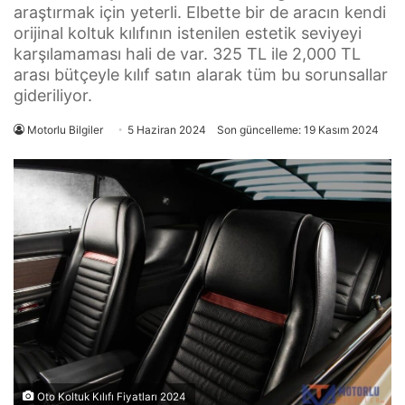
araştırmak için yeterli. Elbette bir de aracın kendi
orijinal koltuk kılıfının istenilen estetik seviyeyi
karşılamaması hali de var. 325 TL ile 2,000 TL
arası bütçeyle kılıf satın alarak tüm bu sorunsallar
gideriliyor.
Motorlu Bilgiler
5 Haziran 2024
Son güncelleme: 19 Kasım 2024
Oto Koltuk Kılıfı Fiyatları 2024