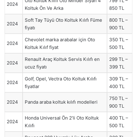
Oto Koltuk Kılıfı Oto Minder Siyah 4
799 TL –
2024
Koltuk Ön Ve Arka
850 TL
Soft Tay Tüyü Oto Koltuk Kılıfı Füme
800 TL –
2024
fiyatı
900 TL
Chevolet marka arabalar için Oto
350 TL –
2024
Koltuk Kılıf fiyat
500 TL
Renault Araç Koltuk Servis Kılıfı en
299 TL –
2024
ucuz fiyatı
399 TL
Golf, Opel, Vectra Oto Koltuk Kılıfı
309 TL –
2024
fiyatlar
400 TL
750 TL –
2024
Panda araba koltuk kılıfı modelleri
900 TL
Honda Universal Ön 2’li Oto Koltuk
400 TL –
2024
Kılıfı
500 TL