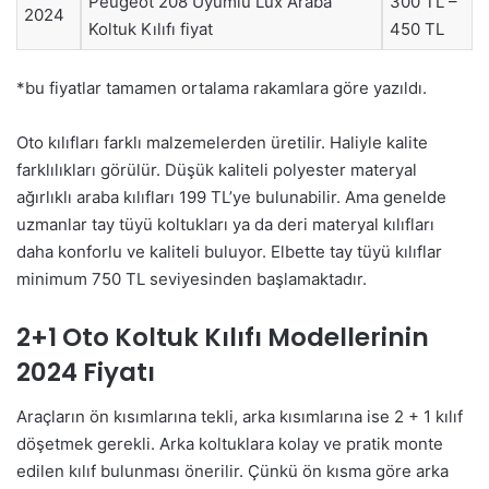
Peugeot 208 Uyumlu Lüx Araba
300 TL –
2024
Koltuk Kılıfı fiyat
450 TL
*bu fiyatlar tamamen ortalama rakamlara göre yazıldı.
Oto kılıfları farklı malzemelerden üretilir. Haliyle kalite
farklılıkları görülür. Düşük kaliteli polyester materyal
ağırlıklı araba kılıfları 199 TL’ye bulunabilir. Ama genelde
uzmanlar tay tüyü koltukları ya da deri materyal kılıfları
daha konforlu ve kaliteli buluyor. Elbette tay tüyü kılıflar
minimum 750 TL seviyesinden başlamaktadır.
2+1 Oto Koltuk Kılıfı Modellerinin
2024 Fiyatı
Araçların ön kısımlarına tekli, arka kısımlarına ise 2 + 1 kılıf
döşetmek gerekli. Arka koltuklara kolay ve pratik monte
edilen kılıf bulunması önerilir. Çünkü ön kısma göre arka