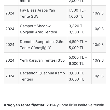
metre
2,000 TL
Fay Bless Araba Yan
1,300 TL –
2024
10/9.8
Tente SUV
1,600 TL
Campout Shadow
3,320 TL –
2024
10/9.8
Gölgelik Araç Tentesi
3,500 TL
Dometic Sunprotect 2.6m
4,890 TL –
2024
10/9.8
Tente Güneşliği Y
5,000 TL
5,000 TL –
2024
Yerli Karavan Tentesi 350
10/9.6
6,000 TL
Decathlon Quechua Kamp
3,000 TL –
2024
10/9.8
Tentesi
3,600 TL
Araç yan tente fiyatları 2024
yılında ürün kalite ve teknik