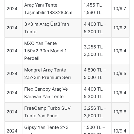
Araç Yanı Tente
1,455 TL –
2024
10/9.7
Taşınabilir 183X280cm
1,560 TL
3×3 m Araç Üstü Yan
4,400 TL –
2024
10/9.2
Tente
5,300 TL
MXO Yan Tente
3,256 TL –
2024
1.50×2.30m Model 1
10/9.4
3,500 TL
Perdeli
Mongrel Araç Tente
4,890 TL –
2024
10/9.5
2.5x3m Premium Seri
5,000 TL
Flex Canopy Araç Ve
4,400 TL –
2024
10/9.4
Karavan Yan Tente
5,300 TL
FreeCamp Turbo SUV
3,256 TL –
2024
10/9.6
Tente Yan Panel
3,500 TL
Gipsy Yan Tente 2×3
1,500 TL –
2024
10/9.4