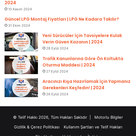
2024
10 Kasım 2024
Güncel LPG Montaj Fiyatları | LPG Ne Kadara Takılır?
31 Ekim 2024
Yeni Sürücüler İçin Tavsiyelere Kulak
Verin Güven Kazanın | 2024
28 Eylül 2024
Trafik Kanunlarına Göre Ön Koltukta
Oturma Maddesi | 2024
27 Eylül 2024
Aracınızı Kışa Hazırlamak İçin Yapmanız
Gerekenleri Keşfedin! | 2024
26 Eylül 2024
© Telif Hakkı 2026, Tüm Hakları Saklıdır |
Motorlu Bilgiler
Gizlilik & Çerez Politikası
Kullanım Şartları ve Telif Hakları