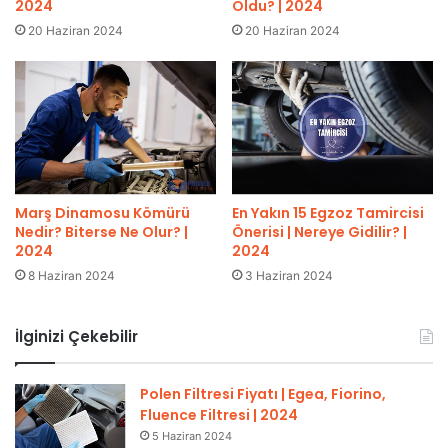
2024
Oldu? | 2024
20 Haziran 2024
20 Haziran 2024
Marş Dinamosu Kömürü
En Yakın 15 Egzoz Tamircisi
Nedir? Biterse Ne Olur? |
Önerisi | Nereye Gidilir? |
2024
2024
8 Haziran 2024
3 Haziran 2024
İlginizi Çekebilir
Polen Filtresi Fiyatı | Egea, Fiorino,
Fluence Filtresi | 2024
5 Haziran 2024