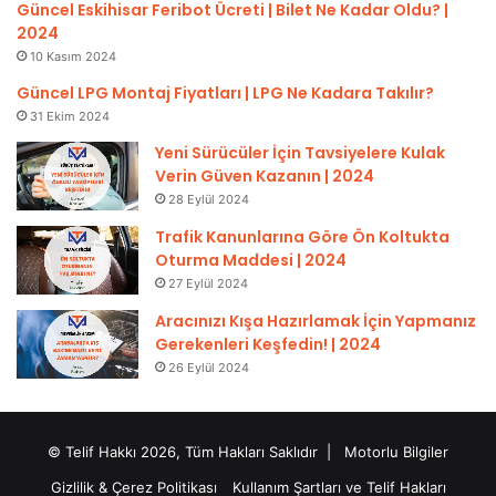
Güncel Eskihisar Feribot Ücreti | Bilet Ne Kadar Oldu? |
2024
10 Kasım 2024
Güncel LPG Montaj Fiyatları | LPG Ne Kadara Takılır?
31 Ekim 2024
Yeni Sürücüler İçin Tavsiyelere Kulak
Verin Güven Kazanın | 2024
28 Eylül 2024
Trafik Kanunlarına Göre Ön Koltukta
Oturma Maddesi | 2024
27 Eylül 2024
Aracınızı Kışa Hazırlamak İçin Yapmanız
Gerekenleri Keşfedin! | 2024
26 Eylül 2024
© Telif Hakkı 2026, Tüm Hakları Saklıdır |
Motorlu Bilgiler
Gizlilik & Çerez Politikası
Kullanım Şartları ve Telif Hakları