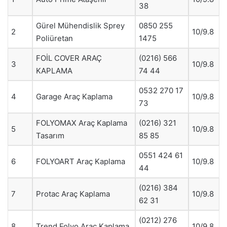
38
Gürel Mühendislik Sprey
0850 255
2
10/9.8
Poliüretan
1475
FOİL COVER ARAÇ
(0216) 566
3
10/9.8
KAPLAMA
74 44
0532 270 17
4
Garage Araç Kaplama
10/9.8
73
FOLYOMAX Araç Kaplama
(0216) 321
5
10/9.8
Tasarım
85 85
0551 424 61
6
FOLYOART Araç Kaplama
10/9.8
44
(0216) 384
7
Protac Araç Kaplama
10/9.8
62 31
(0212) 276
8
Trend Folyo Araç Kaplama
10/9.8