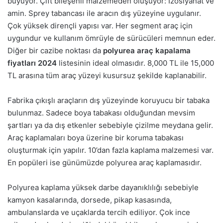
büyüyor. Çift bileşenli malzemeden oluşuyor: İzosiyanat ve
amin. Sprey tabancası ile aracın dış yüzeyine uygulanır.
Çok yüksek dirençli yapısı var. Her segment araç için
uygundur ve kullanım ömrüyle de sürücüleri memnun eder.
Diğer bir cazibe noktası da
polyurea araç kapalama
fiyatları 2024
listesinin ideal olmasıdır. 8,000 TL ile 15,000
TL arasına tüm araç yüzeyi kusursuz şekilde kaplanabilir.
Fabrika çıkışlı araçların dış yüzeyinde koruyucu bir tabaka
bulunmaz. Sadece boya tabakası olduğundan mevsim
şartları ya da dış etkenler sebebiyle çizilme meydana gelir.
Araç kaplamaları boya üzerine bir koruma tabakası
oluşturmak için yapılır. 10’dan fazla kaplama malzemesi var.
En popüleri ise günümüzde polyurea araç kaplamasıdır.
Polyurea kaplama yüksek darbe dayanıklılığı sebebiyle
kamyon kasalarında, dorsede, pikap kasasında,
ambulanslarda ve uçaklarda tercih ediliyor. Çok ince