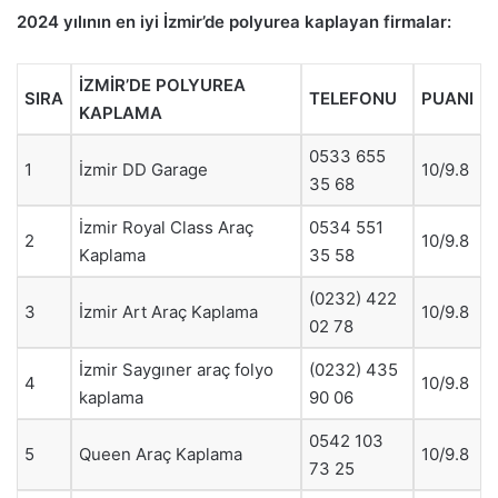
2024 yılının en iyi İzmir’de polyurea kaplayan firmalar:
İZMİR’DE POLYUREA
SIRA
TELEFONU
PUANI
KAPLAMA
0533 655
1
İzmir DD Garage
10/9.8
35 68
İzmir Royal Class Araç
0534 551
2
10/9.8
Kaplama
35 58
(0232) 422
3
İzmir Art Araç Kaplama
10/9.8
02 78
İzmir Saygıner araç folyo
(0232) 435
4
10/9.8
kaplama
90 06
0542 103
5
Queen Araç Kaplama
10/9.8
73 25