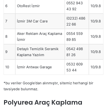
0552 943
6
OtoRest İzmir
10/9.8
43 92
(0232) 486
7
İzmir 3M Car Care
10/9.8
22 66
Aker Reklam Araç Kaplama
0554 559
8
10/9.8
İzmir
89 85
Detaylı Temizlik Seramik
0542 498
9
10/9.8
Kaplama Yazılım
81 26
0532 609
10
İzmir Antwax Garage
10/9.8
53 44
*bu veriler Google’dan alınmıştır, sitemiz herhangi bir
tavsiyede bulunmaz.
Polyurea Araç Kaplama