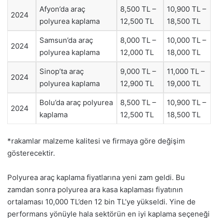
Afyon’da araç
8,500 TL –
10,900 TL –
2024
polyurea kaplama
12,500 TL
18,500 TL
Samsun’da araç
8,000 TL –
10,000 TL –
2024
polyurea kaplama
12,000 TL
18,000 TL
Sinop’ta araç
9,000 TL –
11,000 TL –
2024
polyurea kaplama
12,900 TL
19,000 TL
Bolu’da araç polyurea
8,500 TL –
10,900 TL –
2024
kaplama
12,500 TL
18,500 TL
*rakamlar malzeme kalitesi ve firmaya göre değişim
gösterecektir.
Polyurea araç kaplama fiyatlarına yeni zam geldi. Bu
zamdan sonra polyurea ara kasa kaplaması fiyatının
ortalaması 10,000 TL’den 12 bin TL’ye yükseldi. Yine de
performans yönüyle hala sektörün en iyi kaplama seçeneği