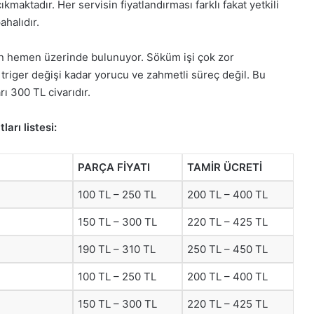
maktadır. Her servisin fiyatlandırması farklı fakat yetkili
ahalıdır.
ın hemen üzerinde bulunuyor. Söküm işi çok zor
r triger değişi kadar yorucu ve zahmetli süreç değil. Bu
ı 300 TL civarıdır.
arı listesi:
PARÇA FİYATI
TAMİR ÜCRETİ
100 TL – 250 TL
200 TL – 400 TL
150 TL – 300 TL
220 TL – 425 TL
190 TL – 310 TL
250 TL – 450 TL
100 TL – 250 TL
200 TL – 400 TL
150 TL – 300 TL
220 TL – 425 TL