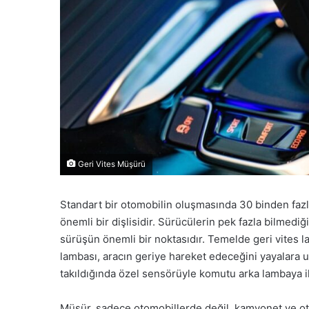
Geri Vites Müşürü
Standart bir otomobilin oluşmasında 30 binden fazl
önemli bir dişlisidir. Sürücülerin pek fazla bilmediğ
sürüşün önemli bir noktasıdır. Temelde geri vites la
lambası, aracın geriye hareket edeceğini yayalara u
takıldığında özel sensörüyle komutu arka lambaya ile
Müşür, sadece otomobillerde değil, kamyonet ve otobü