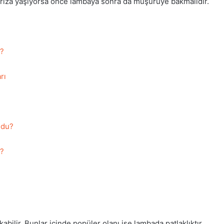
arıza yaşıyorsa önce lambaya sonra da müşürüye bakmalıdır.
u?
rı
ldu?
u?
?
bilir. Bunlar içinde popüler olanı ise lambada patlaklıktır.