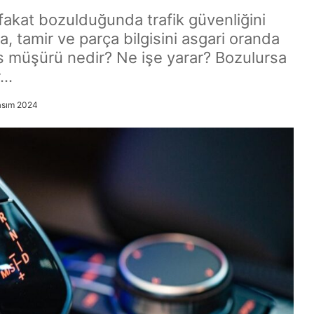
fakat bozulduğunda trafik güvenliğini
a, tamir ve parça bilgisini asgari oranda
tes müşürü nedir? Ne işe yarar? Bozulursa
r…
asım 2024