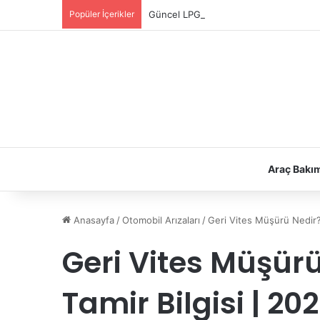
Popüler İçerikler
Güncel LPG Montaj Fiyatları | LPG Ne K
Araç Bakı
Anasayfa
/
Otomobil Arızaları
/
Geri Vites Müşürü Nedir? 
Geri Vites Müşürü
Tamir Bilgisi | 20