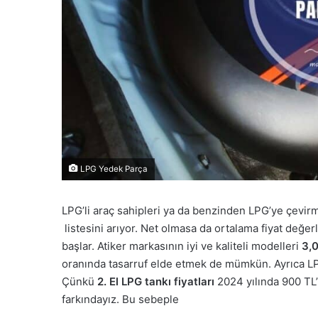
LPG Yedek Parça
LPG’li araç sahipleri ya da benzinden LPG’ye çevir
listesini arıyor. Net olmasa da ortalama fiyat değerle
başlar. Atiker markasının iyi ve kaliteli modelleri
3,
oranında tasarruf elde etmek de mümkün. Ayrıca LPG t
Çünkü
2. El LPG tankı fiyatları
2024 yılında 900 TL
farkındayız. Bu sebeple