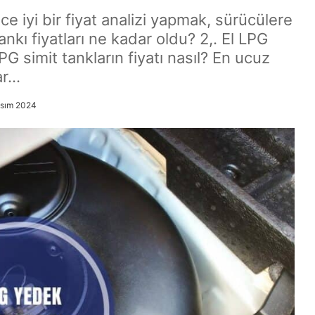
e iyi bir fiyat analizi yapmak, sürücülere
ankı fiyatları ne kadar oldu? 2,. El LPG
LPG simit tankların fiyatı nasıl? En ucuz
ar…
asım 2024