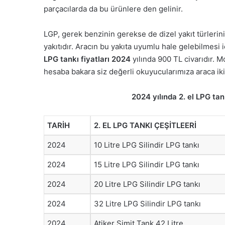
parçacılarda da bu ürünlere den gelinir.
LGP, gerek benzinin gerekse de dizel yakıt türlerini
yakıtıdır. Aracın bu yakıta uyumlu hale gelebilmesi
LPG tankı fiyatları 2024
yılında 900 TL civarıdır. 
hesaba bakara siz değerli okuyucularımıza araca ikin
2
024 yılında 2. el LPG tank
TARİH
2. EL LPG TANKI ÇEŞİTLEERİ
2024
10 Litre LPG Silindir LPG tankı
2024
15 Litre LPG Silindir LPG tankı
2024
20 Litre LPG Silindir LPG tankı
2024
32 Litre LPG Silindir LPG tankı
2024
Atiker Simit Tank 42 Litre