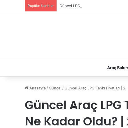
Popüler İçerikler
Güncel LPG Montaj Fiyatları | LPG Ne K
Araç Bakı
Anasayfa
/
Güncel
/
Güncel Araç LPG Tankı Fiyatları | 2
Güncel Araç LPG Ta
Ne Kadar Oldu? |