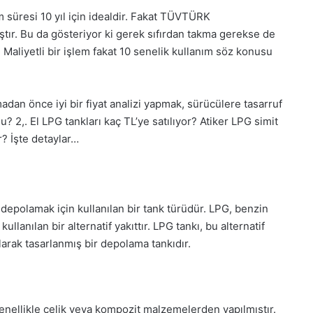
 süresi 10 yıl için idealdir. Fakat TÜVTÜRK
ştır. Bu da gösteriyor ki gerek sıfırdan takma gerekse de
. Maliyetli bir işlem fakat 10 senelik kullanım söz konusu
adan önce iyi bir fiyat analizi yapmak, sürücülere tasarruf
du? 2,. El LPG tankları kaç TL’ye satılıyor? Atiker LPG simit
r? İşte detaylar…
) depolamak için kullanılan bir tank türüdür. LPG, benzin
ullanılan bir alternatif yakıttır. LPG tankı, bu alternatif
larak tasarlanmış bir depolama tankıdır.
enellikle çelik veya kompozit malzemelerden yapılmıştır.