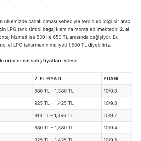
n ülkemizde pahalı olması sebebiyle tercih edildiği bir araç
 için LPG tank simidi bagaj kısmına monte edilmektedir.
2. el
Montaj hizmeti ise 500 ile 650 TL arasında değişiyor. Bu
ci el LPG taktırmanın maliyeti 1,500 TL diyebiliriz.
ı ürünlerinin satış fiyatları listesi:
2. EL FİYATI
PUANI
880 TL – 1,380 TL
10/9.8
925 TL – 1,425 TL
10/9.8
918 TL – 1,396 TL
10/9.7
880 TL – 1,380 TL
10/9.4
925 TL – 1,425 TL
10/9.5