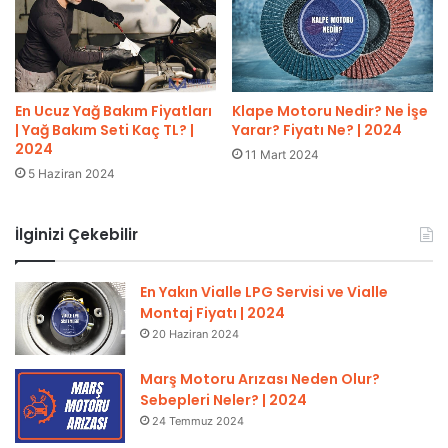
En Ucuz Yağ Bakım Fiyatları
Klape Motoru Nedir? Ne İşe
| Yağ Bakım Seti Kaç TL? |
Yarar? Fiyatı Ne? | 2024
2024
11 Mart 2024
5 Haziran 2024
İlginizi Çekebilir
En Yakın Vialle LPG Servisi ve Vialle
Montaj Fiyatı | 2024
20 Haziran 2024
Marş Motoru Arızası Neden Olur?
Sebepleri Neler? | 2024
24 Temmuz 2024