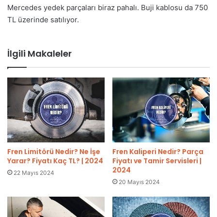
Mercedes yedek parçaları biraz pahalı. Buji kablosu da 750
TL üzerinde satılıyor.
İlgili Makaleler
Fren Limitörü Nedir? Ne İşe
Fren Kaliperi Nedir? Parça
Yarar? Fiyatı Kaç TL? | 2024
Fiyatı ve Tamir Servisleri |
2024
22 Mayıs 2024
20 Mayıs 2024