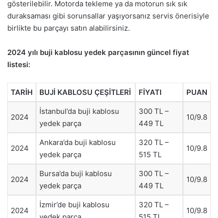
gösterilebilir. Motorda tekleme ya da motorun sık sık
duraksaması gibi sorunsallar yaşıyorsanız servis önerisiyle
birlikte bu parçayı satın alabilirsiniz.
2024 yılı buji kablosu yedek parçasının güncel fiyat
listesi:
TARİH
BUJİ KABLOSU ÇEŞİTLERİ
FİYATI
PUAN
İstanbul’da buji kablosu
300 TL –
2024
10/9.8
yedek parça
449 TL
Ankara’da buji kablosu
320 TL –
2024
10/9.8
yedek parça
515 TL
Bursa’da buji kablosu
300 TL –
2024
10/9.8
yedek parça
449 TL
İzmir’de buji kablosu
320 TL –
2024
10/9.8
yedek parça
515 TL