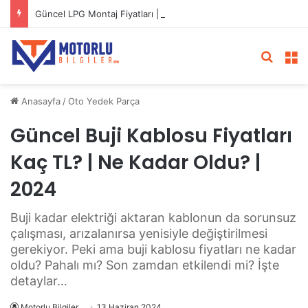
Güncel LPG Montaj Fiyatları | LPG Ne Kadara Takılır?
Arama 
M
Anasayfa
/
Oto Yedek Parça
Güncel Buji Kablosu Fiyatları
Kaç TL? | Ne Kadar Oldu? |
2024
Buji kadar elektriği aktaran kablonun da sorunsuz
çalışması, arızalanırsa yenisiyle değiştirilmesi
gerekiyor. Peki ama buji kablosu fiyatları ne kadar
oldu? Pahalı mı? Son zamdan etkilendi mi? İşte
detaylar…
Motorlu Bilgiler
13 Haziran 2024